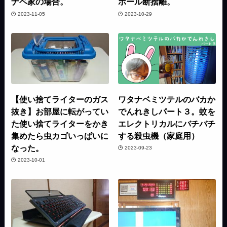
ナベ家の場合。
ボール断捨離。
2023-11-05
2023-10-29
【使い捨てライターのガス
ワタナベミツテルのバカか
抜き】お部屋に転がってい
でんれきしパート３。蚊を
た使い捨てライターをかき
エレクトリカルにバチバチ
集めたら虫カゴいっぱいに
する殺虫機（家庭用）
なった。
2023-09-23
2023-10-01