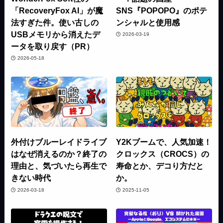
「RecoveryFox AI」が魔
SNS『POPOPO』のポテ
法すぎた件。使い古しの
ンシャルと使用感
USBメモリから消えたデ
2026-03-19
ータを取り戻す（PR）
2026-05-18
外付けブルーレイドライブ
Y2Kブームで、人気加速！
はなぜ消えるのか？終了の
クロックス（CROCS）の
理由と、気づいたら再生で
寿命とか、デコり方だと
きない時代
か。
2026-03-18
2025-11-05