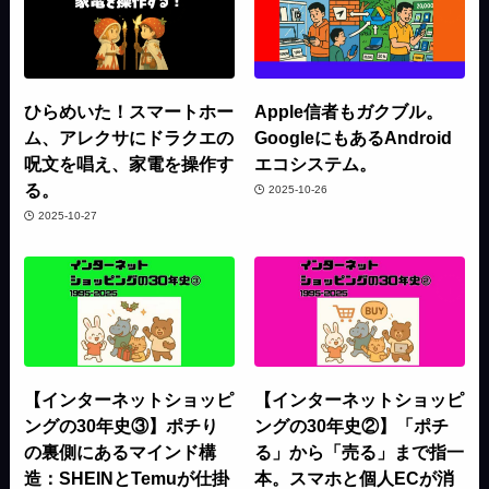
ひらめいた！スマートホー
Apple信者もガクブル。
ム、アレクサにドラクエの
GoogleにもあるAndroid
呪文を唱え、家電を操作す
エコシステム。
る。
2025-10-26
2025-10-27
【インターネットショッピ
【インターネットショッピ
ングの30年史③】ポチり
ングの30年史②】「ポチ
の裏側にあるマインド構
る」から「売る」まで指一
造：SHEINとTemuが仕掛
本。スマホと個人ECが消