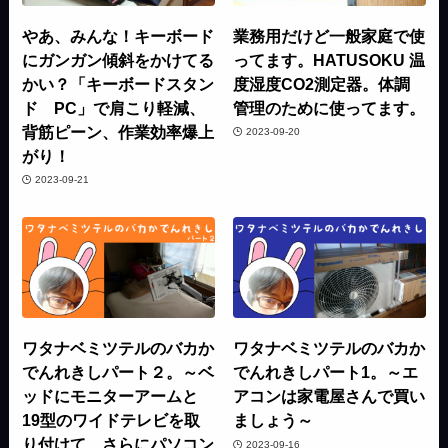
やあ、みんな！キーボード
業務用だけど一般家庭で使
にガンガン傾斜をかけてる
ってます。HATUSOKU 温
かい？「キーボードスタン
度湿度CO2測定器。体調
ド PC」で肩こり軽減、
管理のために使ってます。
背筋ピーン、作業効率爆上
2023-09-20
がり！
2023-09-21
ワタナベミツテルのバカか
ワタナベミツテルのバカか
でんれきしパート２。～ベ
でんれきしパート1。～エ
ッドにモニターアームと
アコンは家電屋さんで買い
19型のワイドテレビを取
ましょう～
り付けて、さらにパソコン
2023-09-16