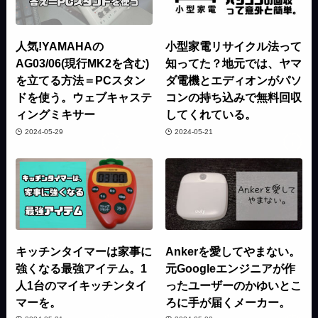
人気!YAMAHAの
小型家電リサイクル法って
AG03/06(現行MK2を含む)
知ってた？地元では、ヤマ
を立てる方法＝PCスタン
ダ電機とエディオンがパソ
ドを使う。ウェブキャステ
コンの持ち込みで無料回収
ィングミキサー
してくれている。
2024-05-29
2024-05-21
キッチンタイマーは家事に
Ankerを愛してやまない。
強くなる最強アイテム。1
元Googleエンジニアが作
人1台のマイキッチンタイ
ったユーザーのかゆいとこ
マーを。
ろに手が届くメーカー。