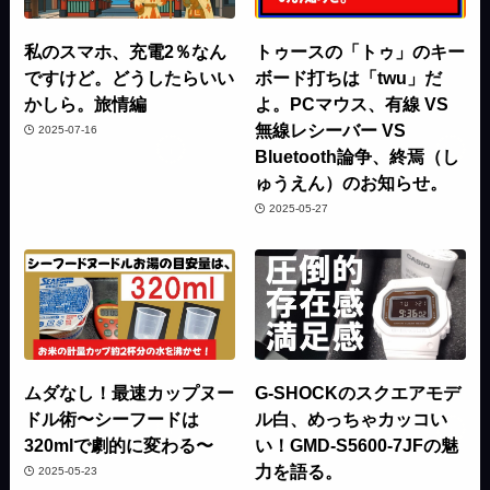
私のスマホ、充電2％なん
トゥースの「トゥ」のキー
ですけど。どうしたらいい
ボード打ちは「twu」だ
かしら。旅情編
よ。PCマウス、有線 VS
無線レシーバー VS
2025-07-16
Bluetooth論争、終焉（し
ゅうえん）のお知らせ。
2025-05-27
ムダなし！最速カップヌー
G-SHOCKのスクエアモデ
ドル術〜シーフードは
ル白、めっちゃカッコい
320mlで劇的に変わる〜
い！GMD-S5600-7JFの魅
力を語る。
2025-05-23