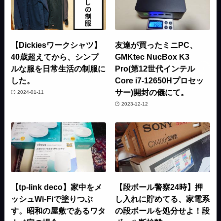
【Dickiesワークシャツ】
友達が買ったミニPC、
40歳超えてから、シンプ
GMKtec NucBox K3
ルな服を日常生活の制服に
Pro(第12世代インテル
した。
Core i7-12650Hプロセッ
サー)開封の儀にて。
2024-01-11
2023-12-12
【tp-link deco】家中をメ
【段ボール警察24時】押
ッシュWi-Fiで塗りつぶ
し入れに貯めてる、家電系
す。昭和の屋敷であるワタ
の段ボールを処分せよ！段