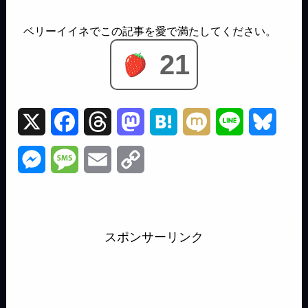
21
X
F
T
M
H
M
L
B
a
h
a
a
i
i
l
M
M
E
C
c
r
s
t
x
n
u
e
e
m
o
e
e
t
e
i
e
e
s
s
a
p
b
a
o
n
s
スポンサーリンク
s
s
i
y
o
d
d
a
k
e
a
l
L
o
s
o
y
n
g
i