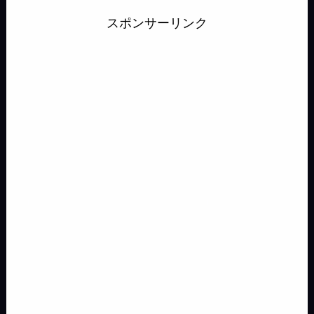
b
a
o
n
s
スポンサーリンク
s
s
i
y
o
d
d
a
k
e
a
l
L
o
s
o
y
n
g
i
k
n
g
e
n
e
k
r