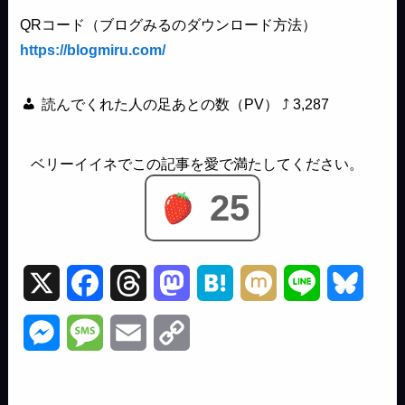
QRコード（ブログみるのダウンロード方法）
https://blogmiru.com/
読んでくれた人の足あとの数（PV） ⤴
3,287
25
X
F
T
M
H
M
L
B
a
h
a
a
i
i
l
M
M
E
C
c
r
s
t
x
n
u
e
e
m
o
e
e
t
e
i
e
e
s
s
a
p