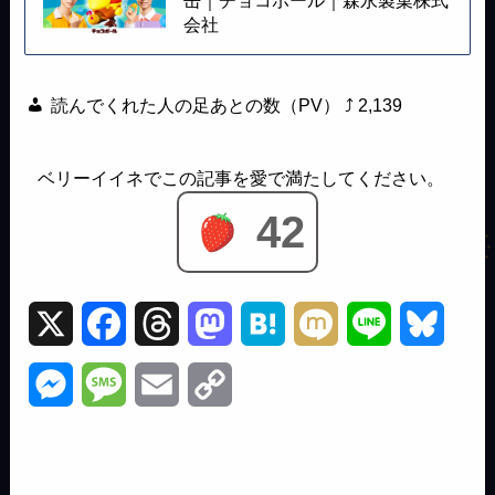
缶｜チョコボール｜森永製菓株式
会社
読んでくれた人の足あとの数（PV） ⤴
2,139
42
X
F
T
M
H
M
L
B
a
h
a
a
i
i
l
M
M
E
C
c
r
s
t
x
n
u
e
e
m
o
e
e
t
e
i
e
e
s
s
a
p