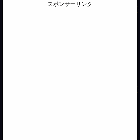
b
a
o
n
s
スポンサーリンク
s
s
i
y
o
d
d
a
k
e
a
l
L
o
s
o
y
n
g
i
k
n
g
e
n
e
k
r