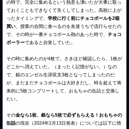
の時で、完全に集めるという熱意も沸いたが大事に取っ
ておくこともできなくて失くしてしまった。高校に上が
ったタイミングで、
学校に行く前にチョコボールを2箱
買い
、授業の合間に食べるのを友達うちで流行らせたの
で、その時が一番チョコボール熱のあった時で、
チョコ
ボーラー
であると自覚していた。
その時に集めたのが4枚で。さきほど確認したら、1枚が
どこかへ消えていた。（まったく記憶がない。）なの
で、銀のエンゼル生涯収支3枚となってしまったのだ
が、まだまだチョコボールは大好きだし、時を超えて将
来的に5枚コンプリートして、おもちゃの缶詰と交換し
たい。
その
金なら1枚、銀なら5枚で必ずもらえる！おもちゃの
缶詰
の現在（2024年2月13日発表）については以下に情