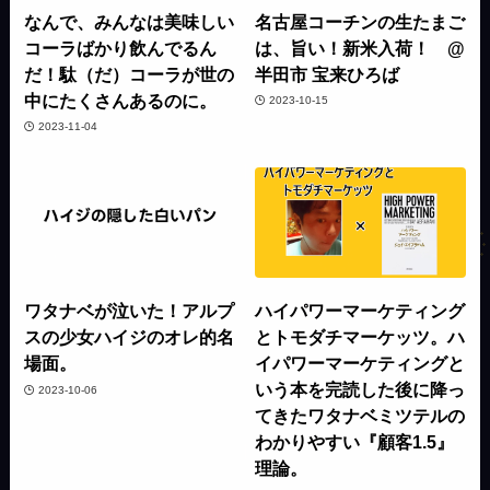
なんで、みんなは美味しい
名古屋コーチンの生たまご
コーラばかり飲んでるん
は、旨い！新米入荷！ @
だ！駄（だ）コーラが世の
半田市 宝来ひろば
中にたくさんあるのに。
2023-10-15
2023-11-04
ワタナベが泣いた！アルプ
ハイパワーマーケティング
スの少女ハイジのオレ的名
とトモダチマーケッツ。ハ
場面。
イパワーマーケティングと
いう本を完読した後に降っ
2023-10-06
てきたワタナベミツテルの
わかりやすい『顧客1.5』
理論。