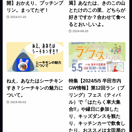
開】おかえり、プッチンプ
焉】あなたは、きのこの山
リン。まってたぞ！
とたけのこの里、どちらが
好きですか？合わせて食べ
2024-07-20
るとおいしいよ。
2024-06-20
ねえ、あなたはシーチキン
特集【2024/5/5 半田市内
すき？シーチキンの魅力に
GW情報】第12回ラン（ブ
ついて。
リング）フェス（ティバ
ル）で「はたらく車大集
2024-06-02
合!!」や縁日に参加した
り、キッズダンスを観た
り、キッチンカーで飲食し
たり、おススメは太田屋の