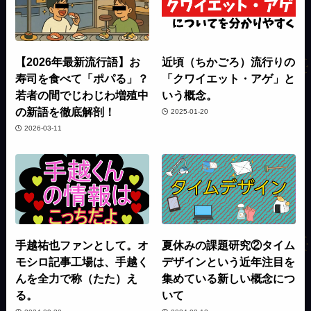
【2026年最新流行語】お
近頃（ちかごろ）流行りの
寿司を食べて「ポパる」？
「クワイエット・アゲ」と
若者の間でじわじわ増殖中
いう概念。
の新語を徹底解剖！
2025-01-20
2026-03-11
手越祐也ファンとして。オ
夏休みの課題研究②タイム
モシロ記事工場は、手越く
デザインという近年注目を
んを全力で称（たた）え
集めている新しい概念につ
る。
いて