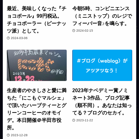
最近、美味しくなった『チ
今朝5時、コンビニエンス
ョコボール』99円税込。
（ミニストップ）のレジで
チョコボーラー（ピーナッ
フィーバー音♪を鳴らす。
ツ派）として。
2024-02-15
2024-03-06
生産者のやさしさと愛に満
2023年ナベデミー賞ノミ
ちた「にこもぐマルシェ」
ネート3作品、ブログ記事
で頂いたハーブティーとグ
（順不同）。あなたは知っ
リーンコーヒーのオモイ
てる？ブログのセカイ。
デ。本日開催＠半田市役
2023-11-22
所。
2023-12-28