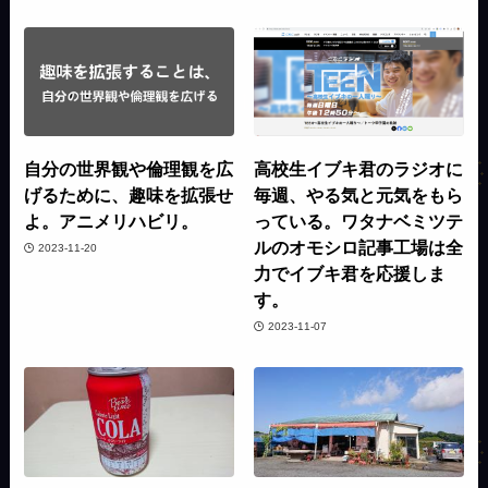
自分の世界観や倫理観を広
高校生イブキ君のラジオに
げるために、趣味を拡張せ
毎週、やる気と元気をもら
よ。アニメリハビリ。
っている。ワタナベミツテ
ルのオモシロ記事工場は全
2023-11-20
力でイブキ君を応援しま
す。
2023-11-07