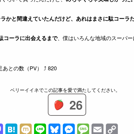
ーラかと間違えていたんだけど、あれはまさに駄コーラ
、僕はいろんな地域のスーパー
駄コーラに出会えるまで
あとの数（PV） ⤴
820
26
M
H
M
L
B
M
M
E
C