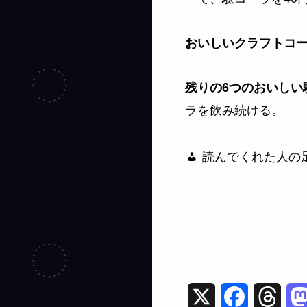
おいしいクラフトコ
残りの6つのおいしい
ラを飲み続ける。
読んでくれた人の足
X
F
T