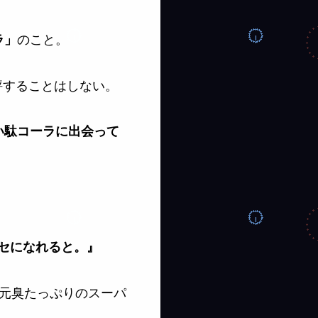
のこと。
ラ」
評することはしない。
い駄コーラに出会って
セになれると。』
元臭たっぷりのスーパ
。