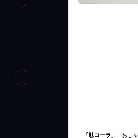
、おし
「駄コーラ」