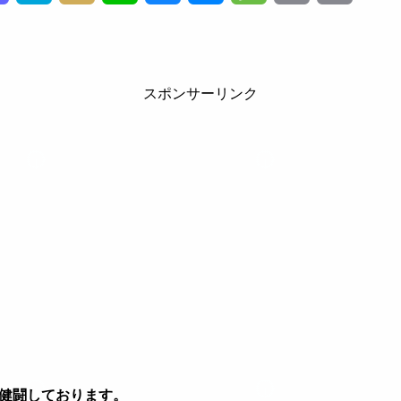
a
a
i
i
l
e
e
m
o
s
t
x
n
u
s
s
a
p
スポンサーリンク
t
e
i
e
e
s
s
i
y
o
n
s
e
a
l
L
d
a
k
n
g
i
o
y
g
e
n
n
e
k
r
健闘しております。