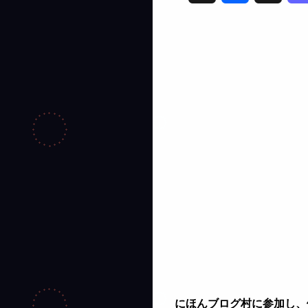
a
h
c
r
e
e
b
a
o
d
o
s
k
にほんブログ村に参加し、