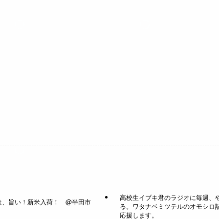
高校生イブキ君のラジオに毎週、
は、旨い！新米入荷！ @半田市
る。ワタナベミツテルのオモシロ
応援します。