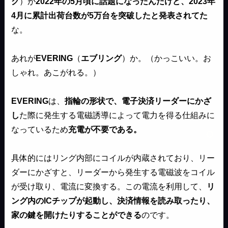
グ
）が
2022年の5月頃に話題になったんだけど、2023年
4月に累計出荷台数が5万台を突破したと発表されてた
な。
あれが
EVERING
（
エブリング
）か。（かっこいい。お
しゃれ。あこがれる。）
EVERING
は、
指輪の形状で、電子決済リーダーにかざ
し
た際に発生する電磁誘導によって電力を得る仕組みに
なっているため
充電が不要である。
具体的にはリング内部にコイルが内蔵されており、リー
ダーにかざすと、リーダーから発生する電磁波をコイル
が受け取り、電流に変換する。この電流を利用して、
リ
ング内のICチップが起動し、決済情報を読み取ったり、
家の鍵を開けたりすることができる
のです。