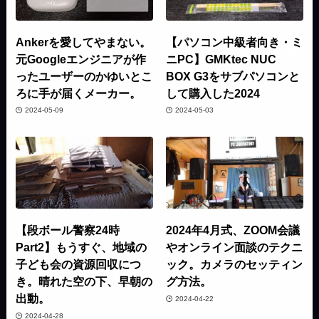
Ankerを愛してやまない。
【パソコン中級者向き・ミ
元Googleエンジニアが作
ニPC】GMKtec NUC
ったユーザーのかゆいとこ
BOX G3をサブパソコンと
ろに手が届くメーカー。
して購入した2024
2024-05-09
2024-05-03
【段ボール警察24時
2024年4月式、ZOOM会議
Part2】もうすぐ、地域の
やオンライン面談のテクニ
子ども会の資源回収につ
ック。カメラのセッティン
き。晴れた空の下、早朝の
グ方法。
出動。
2024-04-22
2024-04-28