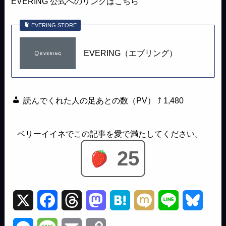
EVERING 公式へのリンクはこちら
EVERING STORE
EVERING（エブリング）
読んでくれた人の足あとの数（PV） ⤴
1,480
25
X
F
T
M
H
M
L
B
a
h
a
a
i
i
l