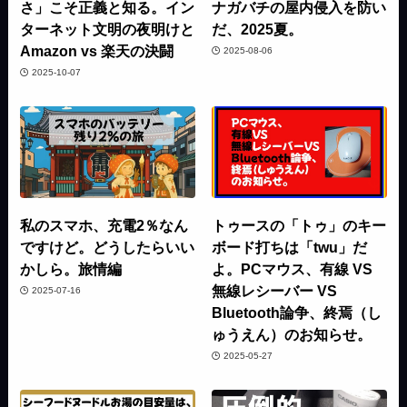
さ」こそ正義と知る。イン
ナガバチの屋内侵入を防い
ターネット文明の夜明けと
だ、2025夏。
Amazon vs 楽天の決闘
2025-08-06
2025-10-07
私のスマホ、充電2％なん
トゥースの「トゥ」のキー
ですけど。どうしたらいい
ボード打ちは「twu」だ
かしら。旅情編
よ。PCマウス、有線 VS
無線レシーバー VS
2025-07-16
Bluetooth論争、終焉（し
ゅうえん）のお知らせ。
2025-05-27