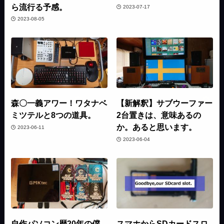
ら流行る予感。
2023-07-17
2023-08-05
森〇一義アワー！ワタナベ
【新解釈】サブウーファー
ミツテルと8つの道具。
2台置きは、意味あるの
か。あると思います。
2023-06-11
2023-06-04
自作パソコン歴20年の僕
スマホからSDカードスロ