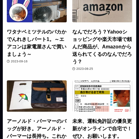
ワタナベミツテルのバカか
なんでだろう？Yahooシ
でんれきしパート1。～エ
ョッピングや楽天市場で頼
アコンは家電屋さんで買い
んだ商品が、Amazonから
ましょう～
送られてくるのなんでだろ
う？
2023-09-16
2023-08-25
アーノルド・パーマーのバ
未来、運転免許証の優良更
ッグが好き。アーノルド・
新がオンラインで自宅で！
パーマーは長持ち。これか
ぜひ、お願いします。