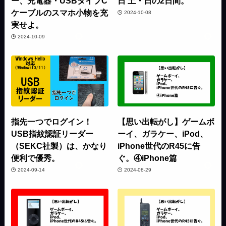
ー、充電器・USBタイプC
日 土・日の2日間。
ケーブルのスマホ小物を充
2024-10-08
実せよ。
2024-10-09
指先一つでログイン！
【思い出転がし】ゲームボ
USB指紋認証リーダー
ーイ、ガラケー、iPod、
（SEKC社製）は、かなり
iPhone世代のR45に告
便利で優秀。
ぐ。④iPhone篇
2024-09-14
2024-08-29