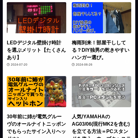
LEDデジタル壁掛け時計
梅雨到来！部屋干しして
を選ぶメリット【たくさん
る？DIY独男の乾きやすい
あり】
ハンガー選び。
2024-07-20
2024-06-26
30年前に姉が電気グルー
人気!YAMAHAの
ヴのオールナイトニッポン
AG03/06(現行MK2を含む)
でもらったサイン入りヘッ
を立てる方法＝PCスタン