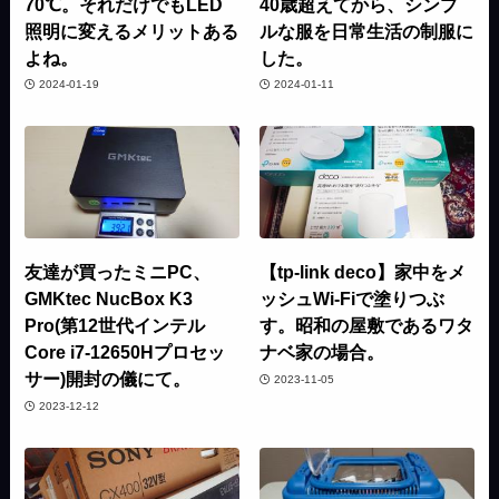
70℃。それだけでもLED
40歳超えてから、シンプ
照明に変えるメリットある
ルな服を日常生活の制服に
よね。
した。
2024-01-19
2024-01-11
友達が買ったミニPC、
【tp-link deco】家中をメ
GMKtec NucBox K3
ッシュWi-Fiで塗りつぶ
Pro(第12世代インテル
す。昭和の屋敷であるワタ
Core i7-12650Hプロセッ
ナベ家の場合。
サー)開封の儀にて。
2023-11-05
2023-12-12