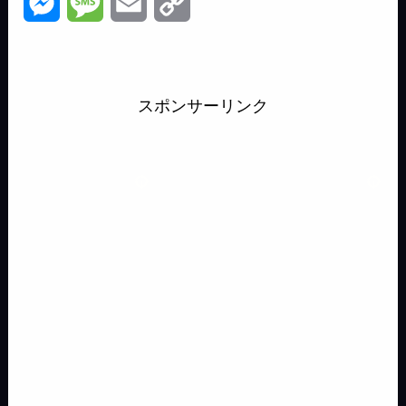
M
M
E
C
c
r
s
t
x
n
u
e
e
m
o
e
e
t
e
i
e
e
s
s
a
p
b
a
o
n
s
スポンサーリンク
s
s
i
y
o
d
d
a
k
e
a
l
L
o
s
o
y
n
g
i
k
n
g
e
n
e
k
r