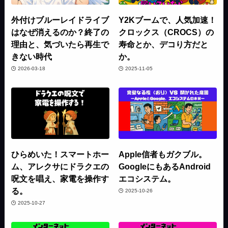
外付けブルーレイドライブ
Y2Kブームで、人気加速！
はなぜ消えるのか？終了の
クロックス（CROCS）の
理由と、気づいたら再生で
寿命とか、デコり方だと
きない時代
か。
2026-03-18
2025-11-05
ひらめいた！スマートホー
Apple信者もガクブル。
ム、アレクサにドラクエの
GoogleにもあるAndroid
呪文を唱え、家電を操作す
エコシステム。
る。
2025-10-26
2025-10-27