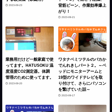
背筋ピーン、作業効率爆上
2023-09-23
がり！
2023-09-21
業務用だけど一般家庭で使
ワタナベミツテルのバカか
ってます。HATUSOKU 温
でんれきしパート２。～ベ
度湿度CO2測定器。体調
ッドにモニターアームと
管理のために使ってます。
19型のワイドテレビを取
り付けて、さらにパソコン
2023-09-20
を繋げていた話～
2023-09-17