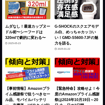
ムダなし！最速カップヌー
G-SHOCKのスクエアモデ
ドル術〜シーフードは
ル白、めっちゃカッコい
320mlで劇的に変わる〜
い！GMD-S5600-7JFの魅
力を語る。
2025-05-23
2025-01-22
【事前情報】Amazonプラ
【緊急特命】攻略せよ！今
イム感謝祭で狙うべきセー
度のAmazonプライム感謝
ル品、モバイルバッテリ
祭は2024年10月19日～20