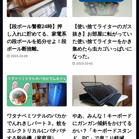
【段ボール警察24時】押
【使い捨てライターのガス
し入れに貯めてる、家電系
抜き】お部屋に転がってい
の段ボールを処分せよ！段
た使い捨てライターをかき
ボール断捨離。
集めたら虫カゴいっぱいに
なった。
2023-10-29
2023-10-01
ワタナベミツテルのバカか
やあ、みんな！キーボード
でんれきしパート３。蚊を
にガンガン傾斜をかけてる
エレクトリカルにバチバチ
かい？「キーボードスタン
する殺虫機（家庭用）
ド PC」で肩こり軽減、