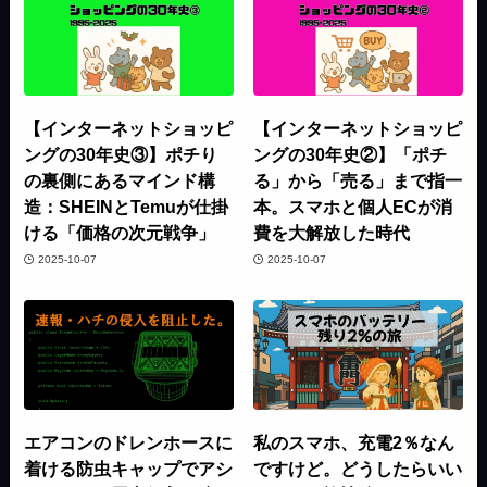
【インターネットショッピ
【インターネットショッピ
ングの30年史③】ポチり
ングの30年史②】「ポチ
の裏側にあるマインド構
る」から「売る」まで指一
造：SHEINとTemuが仕掛
本。スマホと個人ECが消
ける「価格の次元戦争」
費を大解放した時代
2025-10-07
2025-10-07
エアコンのドレンホースに
私のスマホ、充電2％なん
着ける防虫キャップでアシ
ですけど。どうしたらいい