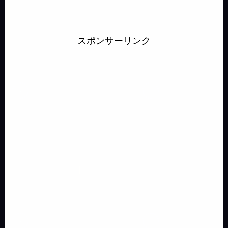
e
e
m
o
e
e
t
e
i
e
e
s
s
a
p
b
a
o
n
s
スポンサーリンク
s
s
i
y
o
d
d
a
k
e
a
l
L
o
s
o
y
n
g
i
k
n
g
e
n
e
k
r