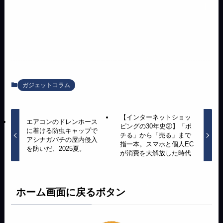
ガジェットコラム
【インターネットショッ
エアコンのドレンホース
ピングの30年史②】「ポ
に着ける防虫キャップで
チる」から「売る」まで
アシナガバチの屋内侵入
指一本。スマホと個人EC
を防いだ、2025夏。
が消費を大解放した時代
ホーム画面に戻るボタン