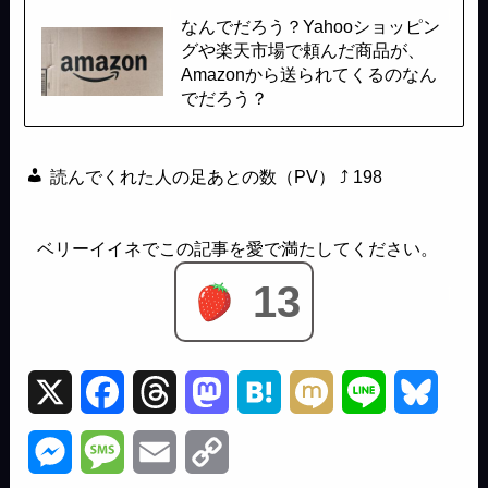
なんでだろう？Yahooショッピン
グや楽天市場で頼んだ商品が、
Amazonから送られてくるのなん
でだろう？
読んでくれた人の足あとの数（PV） ⤴
198
13
X
F
T
M
H
M
L
B
a
h
a
a
i
i
l
M
M
E
C
c
r
s
t
x
n
u