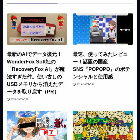
最新のAIでデータ復元！
最速、使ってみたレビュ
WonderFox Soft社の
ー！話題の国産
「RecoveryFox AI」が魔
SNS『POPOPO』のポテ
法すぎた件。使い古しの
ンシャルと使用感
USBメモリから消えたデ
2026-03-19
ータを取り戻す（PR）
2026-05-18