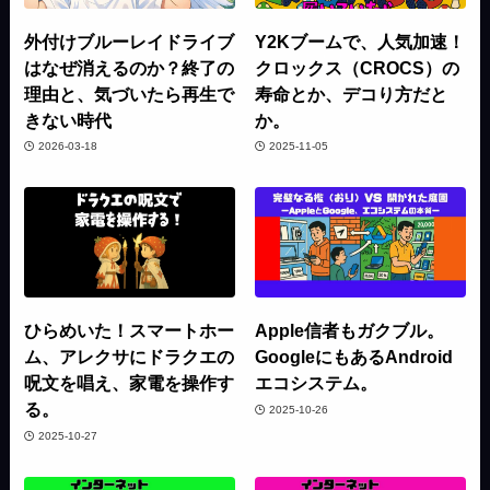
外付けブルーレイドライブ
Y2Kブームで、人気加速！
はなぜ消えるのか？終了の
クロックス（CROCS）の
理由と、気づいたら再生で
寿命とか、デコり方だと
きない時代
か。
2026-03-18
2025-11-05
ひらめいた！スマートホー
Apple信者もガクブル。
ム、アレクサにドラクエの
GoogleにもあるAndroid
呪文を唱え、家電を操作す
エコシステム。
る。
2025-10-26
2025-10-27