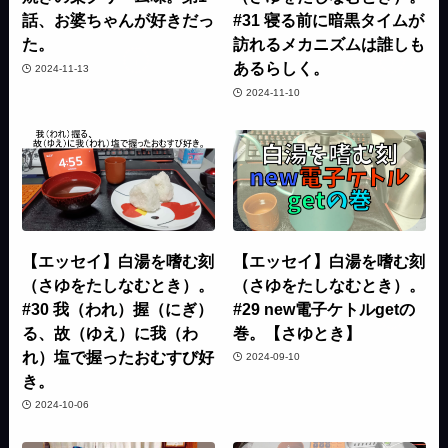
話、お婆ちゃんが好きだっ
#31 寝る前に暗黒タイムが
た。
訪れるメカニズムは誰しも
あるらしく。
2024-11-13
2024-11-10
【エッセイ】白湯を嗜む刻
【エッセイ】白湯を嗜む刻
（さゆをたしなむとき）。
（さゆをたしなむとき）。
#30 我（われ）握（にぎ）
#29 new電子ケトルgetの
る、故（ゆえ）に我（わ
巻。【さゆとき】
れ）塩で握ったおむすび好
2024-09-10
き。
2024-10-06