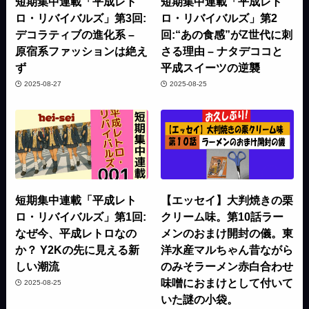
短期集中連載「平成レト
短期集中連載「平成レト
ロ・リバイバルズ」第3回:
ロ・リバイバルズ」第2
デコラティブの進化系 –
回:“あの食感”がZ世代に刺
原宿系ファッションは絶え
さる理由 – ナタデココと
ず
平成スイーツの逆襲
2025-08-27
2025-08-25
短期集中連載「平成レト
【エッセイ】大判焼きの栗
ロ・リバイバルズ」第1回:
クリーム味。第10話ラー
なぜ今、平成レトロなの
メンのおまけ開封の儀。東
か？ Y2Kの先に見える新
洋水産マルちゃん昔ながら
しい潮流
のみそラーメン赤白合わせ
味噌におまけとして付いて
2025-08-25
いた謎の小袋。