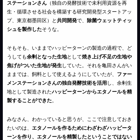
ステーションさん
（独自の発酵技術で未利用資源を再
生・循環させる社会を構築する研究開発型スタートアッ
プ、東京都墨田区）と
共同開発
で、
除菌ウェットティッ
シュを製作した
そうな。
そもそも、いままでハッピーターンの製造の過程で、ど
うしても
余剰となった生地
として
焼き上げ不足の生地や
焦げがついた生地が発生
していた。それを亀田さんがい
ままでは、飼料として使えるようにしていたが、
ファー
メンステーションさんの独自発酵技術を活用
し、余剰生
地として製造された
ハッピーターンからエタノールを精
製することができた
。
みなさん、わかっていると思うが、ここで注意しておき
たいのは、
エタノールを作るためにわざわざハッピータ
ーンを作り、エタノールを精製したということではない