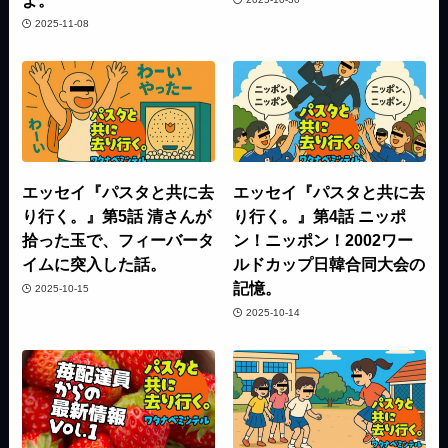
2025-11-08
エッセイ『パスタと共に去
エッセイ『パスタと共に去
り行く。』第5話 清さんが
り行く。』第4話 ニッポ
拾った玉で、フィーバータ
ン！ニッポン！2002ワー
イムに突入した話。
ルドカップ日韓合同大会の
記憶。
2025-10-15
2025-10-14