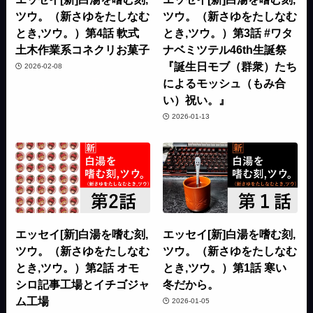
ツウ。（新さゆをたしなむ
ツウ。（新さゆをたしなむ
とき,ツウ。）第4話 軟式
とき,ツウ。）第3話 #ワタ
土木作業系コネクリお菓子
ナベミツテル46th生誕祭
『誕生日モブ（群衆）たち
2026-02-08
によるモッシュ（もみ合
い）祝い。』
2026-01-13
エッセイ[新]白湯を嗜む刻,
エッセイ[新]白湯を嗜む刻,
ツウ。（新さゆをたしなむ
ツウ。（新さゆをたしなむ
とき,ツウ。）第2話 オモ
とき,ツウ。）第1話 寒い
シロ記事工場とイチゴジャ
冬だから。
ム工場
2026-01-05