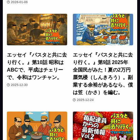
2026-01-06
エッセイ『パスタと共に去
エッセイ『パスタと共に去
り行く。』第10話 昭和は
り行く。』第9話 2025年
ABCで、平成はチェリー
全国民がみた！夏の2万円
で、令和はワンチャン。
蜃気楼（しんきろう）。副
業する余裕があるなら、僕
2025-12-30
は笠（かさ）を編む。
2025-12-24