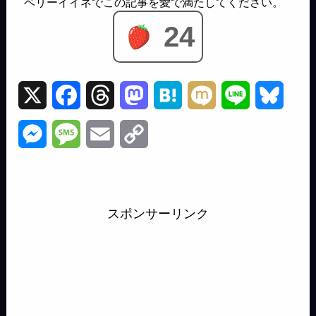
24
X
F
T
M
H
M
L
B
a
h
a
a
i
i
l
M
M
E
C
c
r
s
t
x
n
u
e
e
m
o
e
e
t
e
i
e
e
s
s
a
p
b
a
o
n
s
スポンサーリンク
s
s
i
y
o
d
d
a
k
e
a
l
L
o
s
o
y
n
g
i
k
n
g
e
n