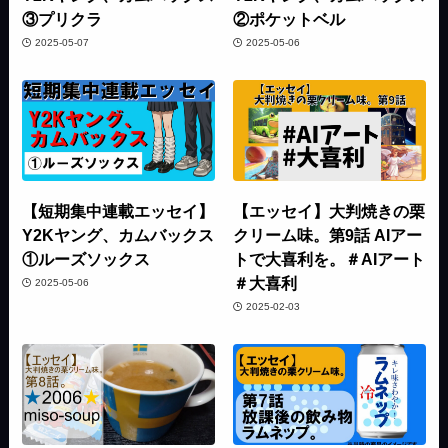
③プリクラ
②ポケットベル
2025-05-07
2025-05-06
【短期集中連載エッセイ】
【エッセイ】大判焼きの栗
Y2Kヤング、カムバックス
クリーム味。第9話 AIアー
①ルーズソックス
トで大喜利を。＃AIアート
＃大喜利
2025-05-06
2025-02-03