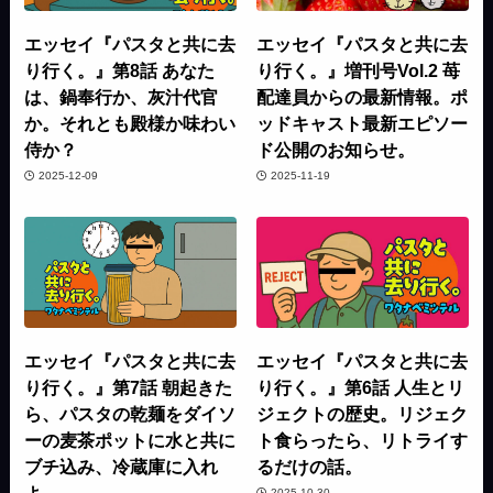
エッセイ『パスタと共に去
エッセイ『パスタと共に去
り行く。』第8話 あなた
り行く。』増刊号Vol.2 苺
は、鍋奉行か、灰汁代官
配達員からの最新情報。ポ
か。それとも殿様か味わい
ッドキャスト最新エピソー
侍か？
ド公開のお知らせ。
2025-12-09
2025-11-19
エッセイ『パスタと共に去
エッセイ『パスタと共に去
り行く。』第7話 朝起きた
り行く。』第6話 人生とリ
ら、パスタの乾麺をダイソ
ジェクトの歴史。リジェク
ーの麦茶ポットに水と共に
ト食らったら、リトライす
ブチ込み、冷蔵庫に入れ
るだけの話。
よ。
2025-10-30