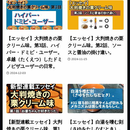
【エッセイ】大判焼きの栗
【エッセイ】大判焼きの栗
クリーム味。第3話、ハイ
クリーム味。第2話、ソー
パー・ドミピ・ユーザー。
スと醤油の掛け違い。
卓越（たくえつ）したドミ
2024-11-15
ノピザユーザーの日常。
2024-12-03
【新型連載エッセイ】大判
【エッセイ】白湯を嗜む刻
焼きの栗クリーム味。第1
（さゆをたしなむとき）。