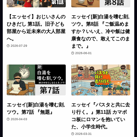
【エッセイ】おじいさんの
エッセイ[新]白湯を嗜む刻,
ひきだし 第1話。旧子ども
ツウ。第8話 『ご飯温めま
部屋から近未来の大人部屋
すか？いいえ、冷や飯は健
へ。
康食なので、敢えてこのま
まで。』
2026-07-29
2026-06-01
エッセイ[新]白湯を嗜む刻,
エッセイ『パスタと共に去
ツウ。第7話 『無題』
り行く。』第11話 カマボ
コ板にロマンを抱いてい
2026-04-03
た、小学生時代。
2026-03-31