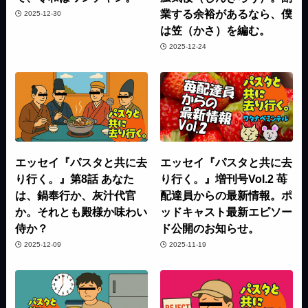
業する余裕があるなら、僕
2025-12-30
は笠（かさ）を編む。
2025-12-24
エッセイ『パスタと共に去
エッセイ『パスタと共に去
り行く。』第8話 あなた
り行く。』増刊号Vol.2 苺
は、鍋奉行か、灰汁代官
配達員からの最新情報。ポ
か。それとも殿様か味わい
ッドキャスト最新エピソー
侍か？
ド公開のお知らせ。
2025-12-09
2025-11-19