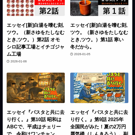
エッセイ[新]白湯を嗜む刻,
エッセイ[新]白湯を嗜む刻,
ツウ。（新さゆをたしなむ
ツウ。（新さゆをたしなむ
とき,ツウ。）第2話 オモ
とき,ツウ。）第1話 寒い
シロ記事工場とイチゴジャ
冬だから。
ム工場
2026-01-05
2026-01-06
エッセイ『パスタと共に去
エッセイ『パスタと共に去
り行く。』第10話 昭和は
り行く。』第9話 2025年
ABCで、平成はチェリー
全国民がみた！夏の2万円
で、令和はワンチャン。
蜃気楼（しんきろう）。副