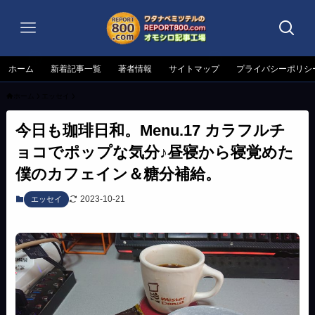
ホーム
新着記事一覧
著者情報
サイトマップ
プライバシーポリシ
ホーム
エッセイ
今日も珈琲日和。Menu.17 カラフルチ
ョコでポップな気分♪昼寝から寝覚めた
僕のカフェイン＆糖分補給。
2023-10-21
エッセイ