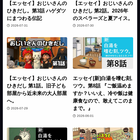
【エッセイ】おじいさんの
【エッセイ】おじいさんの
ひきだし。第3話 ハゲダツ
ひきだし 第2話。2026年
にまつわる伝記
のスベラーズと夏アイス。
2026-07-31
2026-07-30
【エッセイ】おじいさんの
エッセイ[新]白湯を嗜む刻,
ひきだし 第1話。旧子ども
ツウ。第8話 『ご飯温めま
部屋から近未来の大人部屋
すか？いいえ、冷や飯は健
へ。
康食なので、敢えてこのま
まで。』
2026-07-29
2026-06-01