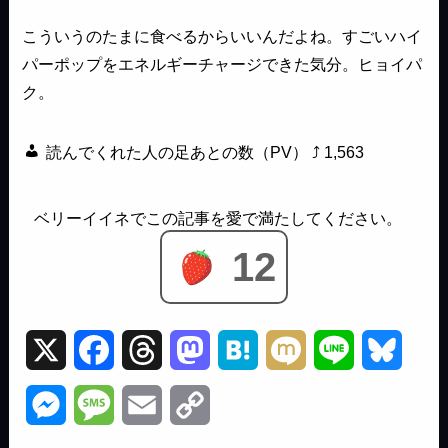
こういうのたまに食べるからいいんだよね。すごいハイ
パーポップをエネルギーチャージできた気分。ヒョイパ
ク。
読んでくれた人の足あとの数（PV） ⤴
1,563
12
X
F
T
M
H
M
L
B
a
h
a
a
i
i
l
M
M
E
C
c
r
s
t
x
n
u
e
e
m
o