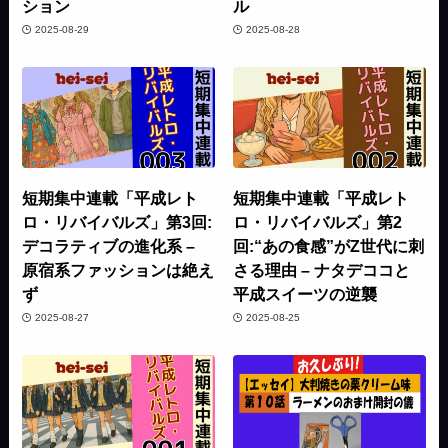
ション
ル
2025-08-29
2025-08-28
短期集中連載「平成レト
短期集中連載「平成レト
ロ・リバイバルズ」第3回:
ロ・リバイバルズ」第2
デコラティブの進化系 –
回:“あの食感”がZ世代に刺
原宿系ファッションは絶え
さる理由 – ナタデココと
ず
平成スイーツの逆襲
2025-08-27
2025-08-25