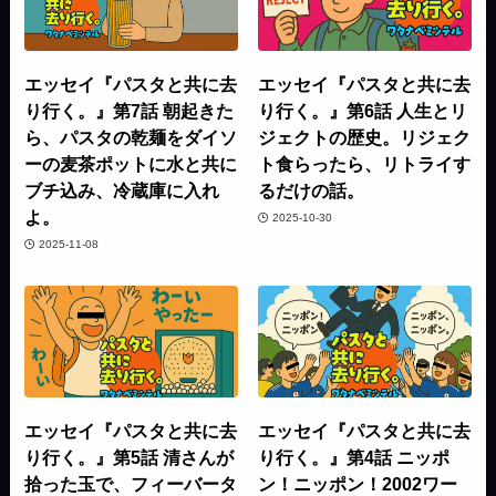
エッセイ『パスタと共に去
エッセイ『パスタと共に去
り行く。』第7話 朝起きた
り行く。』第6話 人生とリ
ら、パスタの乾麺をダイソ
ジェクトの歴史。リジェク
ーの麦茶ポットに水と共に
ト食らったら、リトライす
ブチ込み、冷蔵庫に入れ
るだけの話。
よ。
2025-10-30
2025-11-08
エッセイ『パスタと共に去
エッセイ『パスタと共に去
り行く。』第5話 清さんが
り行く。』第4話 ニッポ
拾った玉で、フィーバータ
ン！ニッポン！2002ワー