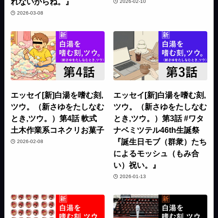
れないからね。』
2026-02-10
2026-03-08
エッセイ[新]白湯を嗜む刻,
エッセイ[新]白湯を嗜む刻,
ツウ。（新さゆをたしなむ
ツウ。（新さゆをたしなむ
とき,ツウ。）第4話 軟式
とき,ツウ。）第3話 #ワタ
土木作業系コネクリお菓子
ナベミツテル46th生誕祭
『誕生日モブ（群衆）たち
2026-02-08
によるモッシュ（もみ合
い）祝い。』
2026-01-13