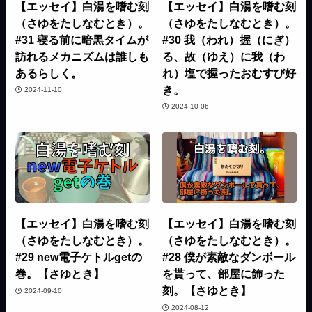
【エッセイ】白湯を嗜む刻
【エッセイ】白湯を嗜む刻
（さゆをたしなむとき）。
（さゆをたしなむとき）。
#31 寝る前に暗黒タイムが
#30 我（われ）握（にぎ）
訪れるメカニズムは誰しも
る、故（ゆえ）に我（わ
あるらしく。
れ）塩で握ったおむすび好
き。
2024-11-10
2024-10-06
【エッセイ】白湯を嗜む刻
【エッセイ】白湯を嗜む刻
（さゆをたしなむとき）。
（さゆをたしなむとき）。
#29 new電子ケトルgetの
#28 僕が素敵なダンボール
巻。【さゆとき】
を貰って、部屋に飾った
刻。【さゆとき】
2024-09-10
2024-08-12