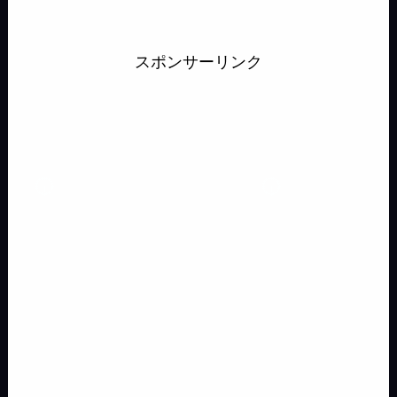
e
e
t
e
i
e
e
s
s
a
p
b
a
o
n
s
スポンサーリンク
s
s
i
y
o
d
d
a
k
e
a
l
L
o
s
o
y
n
g
i
k
n
g
e
n
e
k
r