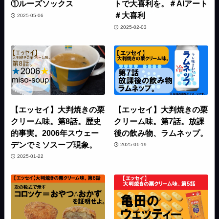
①ルーズソックス
トで大喜利を。＃AIアート
＃大喜利
2025-05-06
2025-02-03
【エッセイ】大判焼きの栗
【エッセイ】大判焼きの栗
クリーム味。第8話。歴史
クリーム味。第7話。放課
的事実。2006年スウェー
後の飲み物、ラムネップ。
デンでミソスープ現象。
2025-01-19
2025-01-22