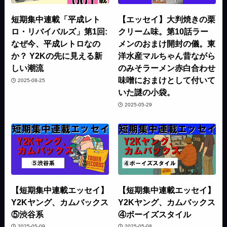
短期集中連載「平成レト
【エッセイ】大判焼きの栗
ロ・リバイバルズ」第1回:
クリーム味。第10話ラー
なぜ今、平成レトロなの
メンのおまけ開封の儀。東
か？ Y2Kの先に見える新
洋水産マルちゃん昔ながら
しい潮流
のみそラーメン赤白合わせ
味噌におまけとして付いて
2025-08-25
いた謎の小袋。
2025-05-29
【短期集中連載エッセイ】
【短期集中連載エッセイ】
Y2Kヤング、カムバックス
Y2Kヤング、カムバックス
⑤渋谷系
④ボーイズスタイル
2025-05-09
2025-05-08