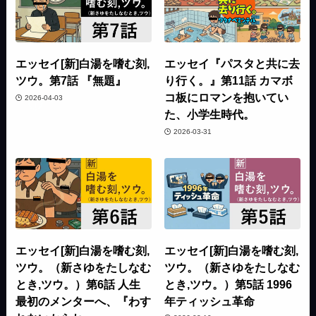
エッセイ[新]白湯を嗜む刻,
エッセイ『パスタと共に去
ツウ。第7話 『無題』
り行く。』第11話 カマボ
コ板にロマンを抱いてい
2026-04-03
た、小学生時代。
2026-03-31
エッセイ[新]白湯を嗜む刻,
エッセイ[新]白湯を嗜む刻,
ツウ。（新さゆをたしなむ
ツウ。（新さゆをたしなむ
とき,ツウ。）第6話 人生
とき,ツウ。）第5話 1996
最初のメンターへ、『わす
年ティッシュ革命