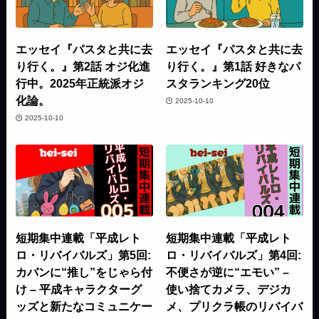
エッセイ『パスタと共に去
エッセイ『パスタと共に去
り行く。』第2話 オジ化進
り行く。』第1話 好きなパ
行中。2025年正統派オジ
スタランキング20位
化論。
2025-10-10
2025-10-10
短期集中連載「平成レト
短期集中連載「平成レト
ロ・リバイバルズ」第5回:
ロ・リバイバルズ」第4回:
カバンに“推し”をじゃら付
不便さが逆に“エモい” –
け – 平成キャラクターグ
使い捨てカメラ、デジカ
ッズと新たなコミュニケー
メ、プリクラ帳のリバイバ