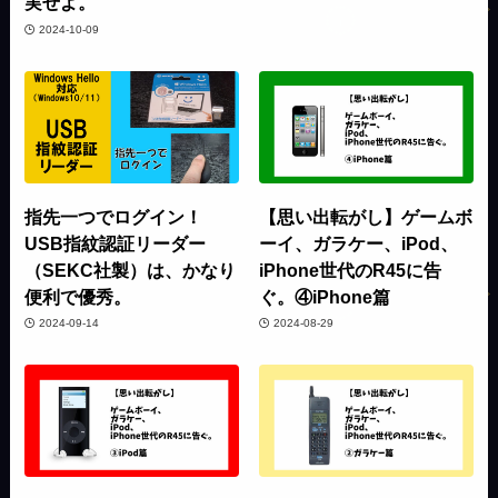
実せよ。
2024-10-09
指先一つでログイン！
【思い出転がし】ゲームボ
USB指紋認証リーダー
ーイ、ガラケー、iPod、
（SEKC社製）は、かなり
iPhone世代のR45に告
便利で優秀。
ぐ。④iPhone篇
2024-09-14
2024-08-29