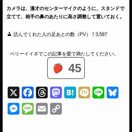
カメラは、漫才のセンターマイクのように、スタンドで
立てて、相手の鼻のあたりに高さ調整して置いておく。
読んでくれた人の足あとの数（PV） ⤴
3,597
45
X
F
T
M
H
M
L
B
a
h
a
a
i
i
l
M
M
E
C
c
r
s
t
x
n
u
e
e
m
o
e
e
t
e
i
e
e