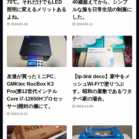
70℃。それだけでもLED
40歳超えてから、シンプ
照明に変えるメリットある
ルな服を日常生活の制服に
よね。
した。
2024-01-19
2024-01-11
友達が買ったミニPC、
【tp-link deco】家中をメ
GMKtec NucBox K3
ッシュWi-Fiで塗りつぶ
Pro(第12世代インテル
す。昭和の屋敷であるワタ
Core i7-12650Hプロセッ
ナベ家の場合。
サー)開封の儀にて。
2023-11-05
2023-12-12