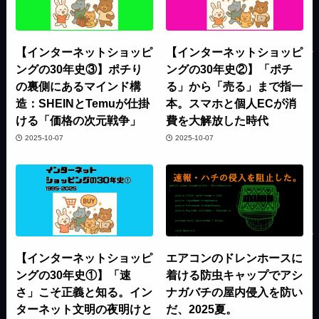
【インターネットショッピ
【インターネットショッピ
ングの30年史③】ポチり
ングの30年史②】「ポチ
の裏側にあるマインド構
る」から「売る」まで指一
造：SHEINとTemuが仕掛
本。スマホと個人ECが消
ける「価格の次元戦争」
費を大解放した時代
2025-10-07
2025-10-07
【インターネットショッピ
エアコンのドレンホースに
ングの30年史①】「速
着ける防虫キャップでアシ
さ」こそ正義と知る。イン
ナガバチの屋内侵入を防い
ターネット文明の夜明けと
だ、2025夏。