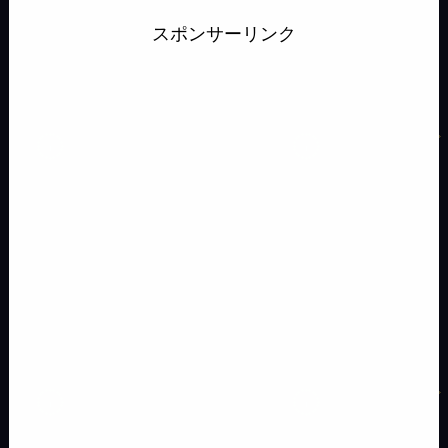
s
s
a
p
b
a
o
n
s
スポンサーリンク
s
s
i
y
o
d
d
a
k
e
a
l
L
o
s
o
y
n
g
i
k
n
g
e
n
e
k
r