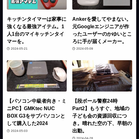
キッチンタイマーは家事に
Ankerを愛してやまない。
強くなる最強アイテム。1
元Googleエンジニアが作
人1台のマイキッチンタイ
ったユーザーのかゆいとこ
マーを。
ろに手が届くメーカー。
2024-05-21
2024-05-09
【パソコン中級者向き・ミ
【段ボール警察24時
ニPC】GMKtec NUC
Part2】もうすぐ、地域の
BOX G3をサブパソコンと
子ども会の資源回収につ
して購入した2024
き。晴れた空の下、早朝の
出動。
2024-05-03
2024-04-28