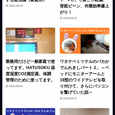
背筋ピーン、作業効率爆上
2023-09-23
がり！
2023-09-21
業務用だけど一般家庭で使
ワタナベミツテルのバカか
ってます。HATUSOKU 温
でんれきしパート２。～ベ
度湿度CO2測定器。体調
ッドにモニターアームと
管理のために使ってます。
19型のワイドテレビを取
り付けて、さらにパソコン
2023-09-20
を繋げていた話～
2023-09-17