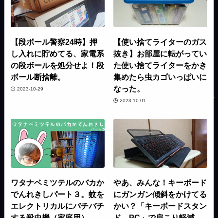
【段ボール警察24時】押
【使い捨てライターのガス
し入れに貯めてる、家電系
抜き】お部屋に転がってい
の段ボールを処分せよ！段
た使い捨てライターをかき
ボール断捨離。
集めたら虫カゴいっぱいに
なった。
2023-10-29
2023-10-01
ワタナベミツテルのバカか
やあ、みんな！キーボード
でんれきしパート３。蚊を
にガンガン傾斜をかけてる
エレクトリカルにバチバチ
かい？「キーボードスタン
する殺虫機（家庭用）
ド PC」で肩こり軽減、