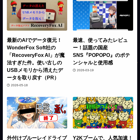
最新のAIでデータ復元！
最速、使ってみたレビュ
WonderFox Soft社の
ー！話題の国産
「RecoveryFox AI」が魔
SNS『POPOPO』のポテ
法すぎた件。使い古しの
ンシャルと使用感
USBメモリから消えたデ
2026-03-19
ータを取り戻す（PR）
2026-05-18
外付けブルーレイドライブ
Y2Kブームで、人気加速！