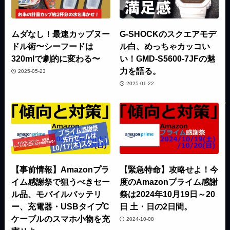
ムダなし！最速カップヌー
G-SHOCKのスクエアモデ
ドル術〜シーフードは
ル白、めっちゃカッコい
320mlで劇的に変わる〜
い！GMD-S5600-7JFの魅
力を語る。
2025-05-23
2025-01-22
【事前情報】Amazonプラ
【緊急特命】攻略せよ！今
イム感謝祭で狙うべきセー
度のAmazonプライム感謝
ル品、モバイルバッテリ
祭は2024年10月19日～20
ー、充電器・USBタイプC
日 土・日の2日間。
ケーブルのスマホ小物を充
2024-10-08