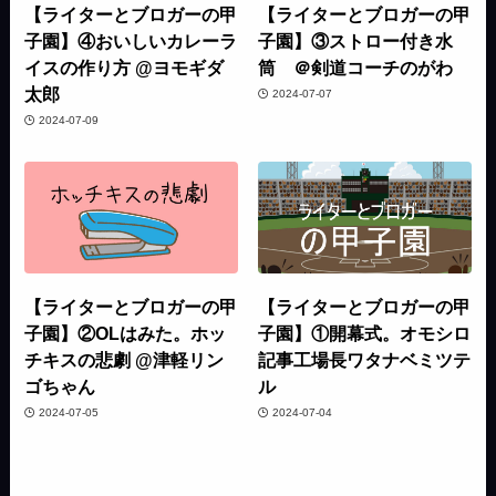
【ライターとブロガーの甲
【ライターとブロガーの甲
子園】④おいしいカレーラ
子園】③ストロー付き水
イスの作り方 @ヨモギダ
筒 ＠剣道コーチのがわ
太郎
2024-07-07
2024-07-09
【ライターとブロガーの甲
【ライターとブロガーの甲
子園】②OLはみた。ホッ
子園】①開幕式。オモシロ
チキスの悲劇 @津軽リン
記事工場長ワタナベミツテ
ゴちゃん
ル
2024-07-05
2024-07-04