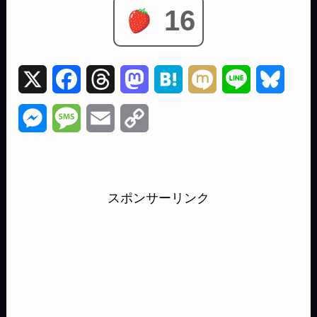
16
X
F
T
M
H
M
L
B
a
h
a
a
i
i
l
M
M
E
C
c
r
s
t
x
n
u
e
e
m
o
e
e
t
e
i
e
e
s
s
a
p
b
a
o
n
s
スポンサーリンク
s
s
i
y
o
d
d
a
k
e
a
l
L
o
s
o
y
n
g
i
k
n
g
e
n
e
k