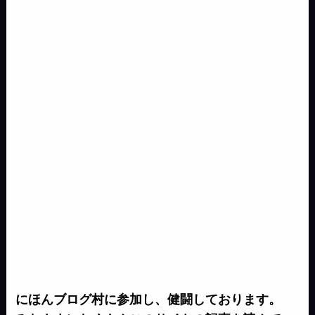
n
g
i
k
n
g
e
n
e
k
r
にほんブログ村に参加し、健闘しております。