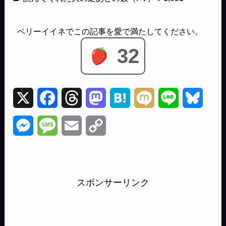
32
X
F
T
M
H
M
L
B
a
h
a
a
i
i
l
M
M
E
C
c
r
s
t
x
n
u
e
e
m
o
e
e
t
e
i
e
e
s
s
a
p
b
a
o
n
s
スポンサーリンク
s
s
i
y
o
d
d
a
k
e
a
l
L
o
s
o
y