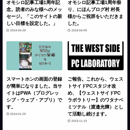
オモシロ記事工場1周年記
オモシロ記事工場1周年祭
念。読者のみな様へのメッ
り、にほんブログ村 村長
セージ。「このサイトの新
様からご祝辞をいただきま
しい目標を設定した。」
した。
2024-04-29
2024-04-05
スマートホンの画面の登録
ご報告。これから、ウェス
が簡単になりました。当サ
トサイドPCスタジオ改
イトはPWA（プログレッ
め、【ウェストサイドPC
シブ・ウェブ・アプリ）で
ラボラトリー】のワタナベ
す。
ミツテル（渡邉光輝）とし
て活動し続けます。
2024-01-29
2023-11-15