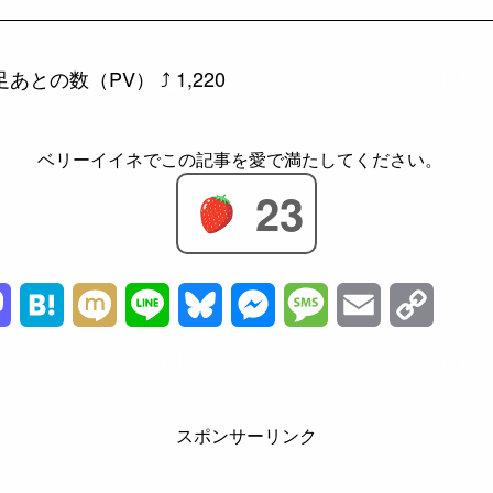
あとの数（PV） ⤴
1,220
23
M
H
M
L
B
M
M
E
C
a
a
i
i
l
e
e
m
o
s
t
x
n
u
s
s
a
p
スポンサーリンク
t
e
i
e
e
s
s
i
y
o
n
s
e
a
l
L