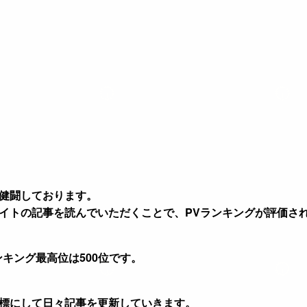
d
a
k
n
g
i
o
y
g
e
n
n
e
k
r
健闘しております。
イトの記事を読んでいただくことで、PVランキングが評価さ
キング最高位は500位です。
標にして日々記事を更新していきます。