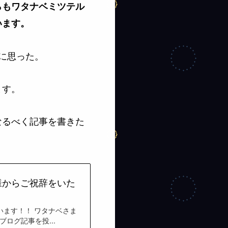
らもワタナベミツテル
います。
に思った。
ます。
なるべく記事を書きた
様からご祝辞をいた
います！！ ワタナベさま
ログ記事を投...