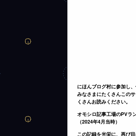
o
d
o
s
k
にほんブログ村に参加し、
みなさまにたくさんこのサ
くさんお読みください。
オモシロ記事工場のPVラン
（2024年4月当時）
この記録を光栄に、再び目