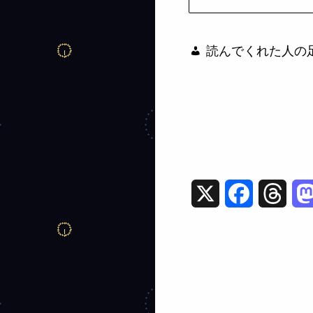
読んでくれた人の足
X
F
T
a
h
c
r
e
e
b
a