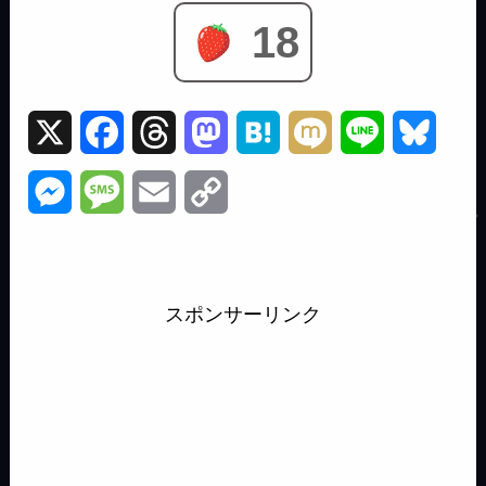
18
X
F
T
M
H
M
L
B
a
h
a
a
i
i
l
M
M
E
C
c
r
s
t
x
n
u
e
e
m
o
e
e
t
e
i
e
e
s
s
a
p
b
a
o
n
s
スポンサーリンク
s
s
i
y
o
d
d
a
k
e
a
l
L
o
s
o
y
n
g
i
k
n
g
e
n