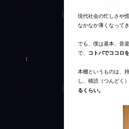
現代社会の忙しさや
なかなか薄くなって
でも、僕は基本、音
で、
コトバでココロ
本棚というものは、持
し、積読（つんどく
るくらい。