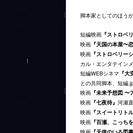
脚本家としてのほう
短編映画
『ストロベ
映画
『天国の本屋〜
映画
『ストロベリー
カル・エンタテインメ
短編WEBシネマ
『大安
との共同脚本、短編.jp
映画
『未来予想図 〜
映画
河瀬直
『七夜待』
映画
『スイートリト
映画
『百瀬、こっち
映画
『天使のいる図