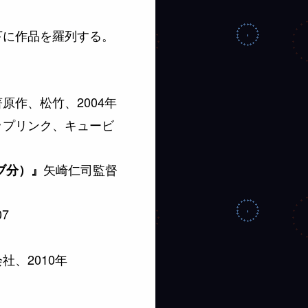
下に作品を羅列する。
作、松竹、2004年
ップリンク、キュービ
矢崎仁司監督
イブ分）』
7
、2010年