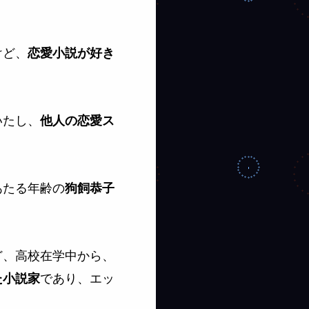
けど、
恋愛小説が好き
いたし、
他人の恋愛ス
あたる年齢の
狗飼恭子
ど、高校在学中から、
であり、エッ
た小説家