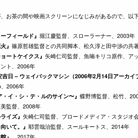
が、お茶の間や映画スクリーンになじみがあるので、以
堀江慶監督、スローラーナー、2003年
リーフィールド』
篠原哲雄監督との共同脚本、松久淳と田中渉の共著原
恋火』
矢崎仁司監督、魚喃キリコ原作、ア
ショートケイクス』
ント、2006年
吉日 – ウェイバックマシン（2006年2月14日アーカ
、2006年
蝶野博監督、松竹、200
ア・イ・シ・テ・ルのサイン〜』
美監督、2008年
矢崎仁司監督、ブロードメディア・スタジオ会社
ルライズ』
耶雲哉治監督、スールキートス、2014年
を向いて。』
、2017年
書館』