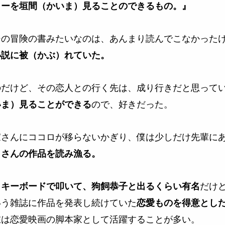
リーを垣間（かいま）見ることのできるもの。』
ジの冒険の書みたいなのは、あんまり読んでこなかった
小説に被（かぶ）れていた。
のだけど、その恋人との行く先は、成り行きだと思って
ので、好きだった。
いま）見ることができる
家さんにココロが移らないかぎり、僕は少しだけ先輩に
）さんの作品を読み漁る。
だけ
とキーボードで叩いて、狗飼恭子と出るくらい有名
いう雑誌に作品を発表し続けていた
恋愛ものを得意とし
在は恋愛映画の脚本家として活躍することが多い。