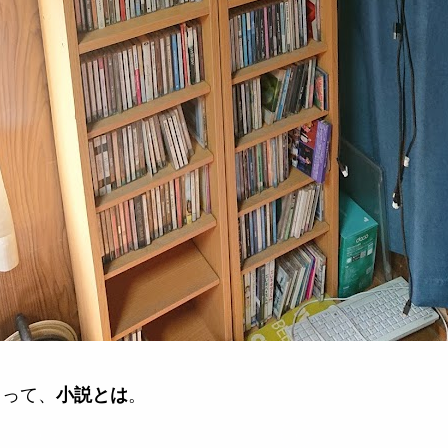
とって、
。
小説とは