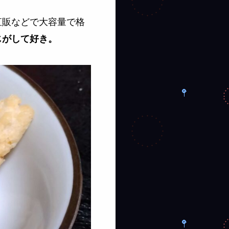
直販などで大容量で格
じがして好き。