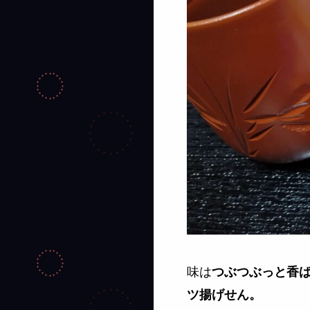
味は
つぶつぶっと香ば
ツ揚げせん。