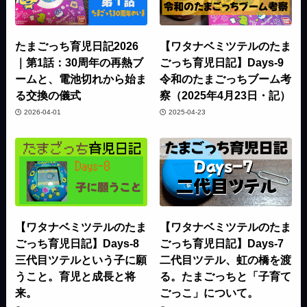
たまごっち育児日記2026
【ワタナベミツテルのたま
｜第1話：30周年の再熱ブ
ごっち育児日記】Days-9
ームと、電池切れから始ま
令和のたまごっちブーム考
る交換の儀式
察（2025年4月23日・記）
2026-04-01
2025-04-23
【ワタナベミツテルのたま
【ワタナベミツテルのたま
ごっち育児日記】Days-8
ごっち育児日記】Days-7
三代目ツテルという子に願
二代目ツテル、虹の橋を渡
うこと。育児と成長と将
る。たまごっちと「子育て
来。
ごっこ」について。