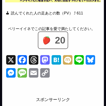
読んでくれた人の足あとの数（PV） ⤴
611
20
X
F
T
M
H
M
L
B
a
h
a
a
i
i
l
M
M
E
C
c
r
s
t
x
n
u
e
e
m
o
e
e
t
e
i
e
e
s
s
a
p
b
a
o
n
s
スポンサーリンク
s
s
i
y