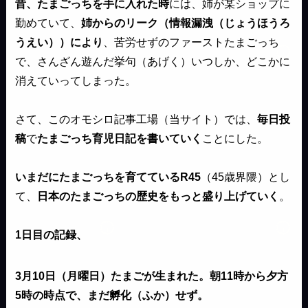
昔、たまごっちを手に入れた時
には、姉が某ショップに
勤めていて、
姉からのリーク（情報漏洩（じょうほうろ
うえい））により
、苦労せずのファーストたまごっち
で、さんざん遊んだ挙句（あげく）いつしか、どこかに
消えていってしまった。
さて、このオモシロ記事工場（当サイト）では、
毎日投
稿
で
たまごっち育児日記を書いていく
ことにした。
いまだにたまごっちを育てているR45
（45歳界隈）とし
て、
日本のたまごっちの歴史をもっと盛り上げていく
。
1日目の記録、
3月10日（月曜日）たまごが生まれた。朝11時から夕方
5時の時点で、まだ孵化（ふか）せず。