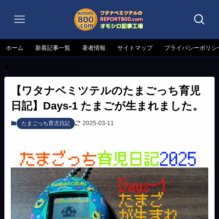
ホーム
新着記事一覧
著者情報
サイトマップ
プライバシーポリシ
ホーム
たまごっち育児日記
【ワタナベミツテルのたまごっち育児
日記】Days-1 たまごが生まれました。
2025-03-11
たまごっち育児日記