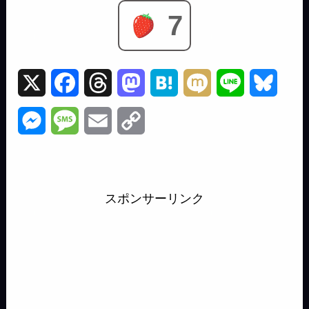
7
X
F
T
M
H
M
L
B
a
h
a
a
i
i
l
M
M
E
C
c
r
s
t
x
n
u
e
e
m
o
e
e
t
e
i
e
e
s
s
a
p
b
a
o
n
s
スポンサーリンク
s
s
i
y
o
d
d
a
k
e
a
l
L
o
s
o
y
n
g
i
k
n
g
e
n