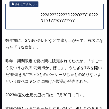
あわせて読みたい
???Ȃ?????????I???Ȏ??Y10???
N | ?ꐳ???g???????
数年前に、SNSやテレビなどで盛り上がって、有名にな
った『うな次郎』。
昨年、期間限定で夏の間に販売されてたのが、「すごー
く長いうな次郎 蒲焼風かまぼこ」。うなぎを1匹を開い
た“長焼き風”でいつものパッケージじゃもの足りないよ
という腹ペコヤングに向けた製品が発売された。
2023年夏の土用の丑の日は、7月30日（日）。
本物の鰻もたまに食べたりするだけど、親しみのあるネ