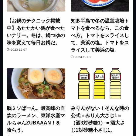
【お鍋のテクニック掲載
知多半島で冬の温室栽培ト
中】あたたかい鍋が食べた
マトを食べるなら、この食
いナリー。冬は、鍋つゆの
べ方。トマトをスライスし
味を変えて毎日お鍋だ。
て、美浜の塩。トマトをス
ライスして美浜の塩。
2023-12-07
2023-12-01
脳ミソばーん。最高峰の自
みりんがない！そんな時の
炊のラーメン、東洋水産マ
公式＝みりん大さじ1＝
ルちゃんZUBAAAN！を
（酒3対砂糖1）＝酒大さ
喰らう。
じ1対砂糖小さじ1。