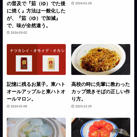
の普及で『茹（ゆ）でた後
2024-01-29
に焼く』方法は一般化した
が、『茹（ゆ）で加減』
で、味が全然違う。
2024-03-02
記憶に残るお菓子。東ハト
高校の時に先輩に教わった
オールアップルと東ハトオ
カップ焼きそばの正しい作
ールマロン。
り方。
2024-01-06
2023-12-25