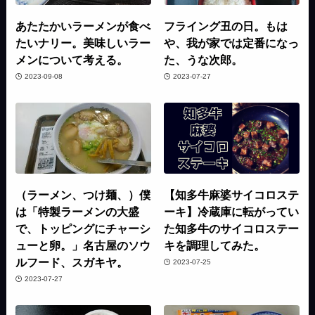
あたたかいラーメンが食べ
フライング丑の日。もは
たいナリー。美味しいラー
や、我が家では定番になっ
メンについて考える。
た、うな次郎。
2023-09-08
2023-07-27
（ラーメン、つけ麺、）僕
【知多牛麻婆サイコロステ
は「特製ラーメンの大盛
ーキ】冷蔵庫に転がってい
で、トッピングにチャーシ
た知多牛のサイコロステー
ューと卵。」名古屋のソウ
キを調理してみた。
ルフード、スガキヤ。
2023-07-25
2023-07-27