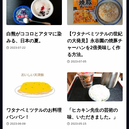
白熊がココロとアタマに染
【ワタナベミツテルの世紀
みる、日本の夏。
の大発見】永谷園の焼豚チ
ャーハンを2倍美味しく作
2023-07-22
る方法。
2023-07-05
ワタナベミツテルのお料理
「ヒカキン先生の芸術の
バンバン！
味、いただきました。」
2023-06-09
2023-05-15