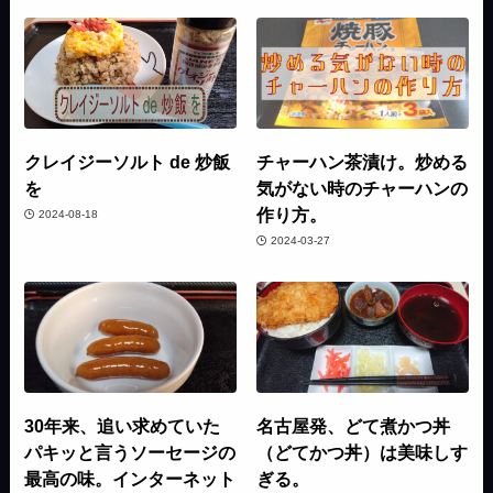
クレイジーソルト de 炒飯
チャーハン茶漬け。炒める
を
気がない時のチャーハンの
作り方。
2024-08-18
2024-03-27
30年来、追い求めていた
名古屋発、どて煮かつ丼
パキッと言うソーセージの
（どてかつ丼）は美味しす
最高の味。インターネット
ぎる。