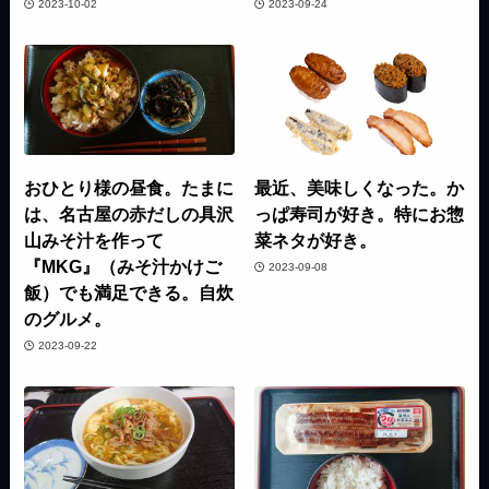
2023-10-02
2023-09-24
おひとり様の昼食。たまに
最近、美味しくなった。か
は、名古屋の赤だしの具沢
っぱ寿司が好き。特にお惣
山みそ汁を作って
菜ネタが好き。
『MKG』（みそ汁かけご
2023-09-08
飯）でも満足できる。自炊
のグルメ。
2023-09-22