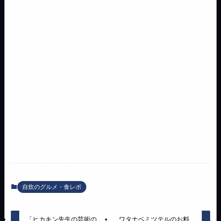
自炊のグルメ・食レポ
「ヒカキン先生の芸術の
ワタナベミツテルのお料