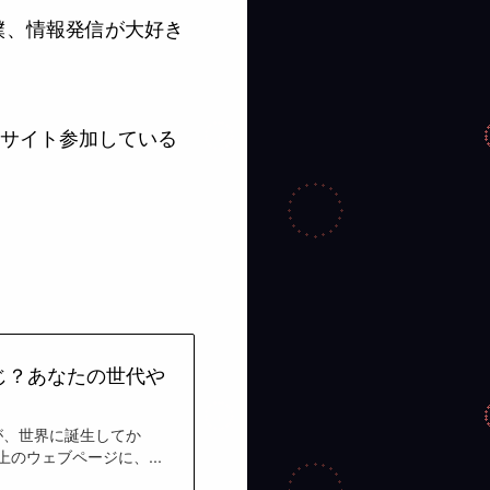
僕、情報発信が大好き
15サイト参加している
じ？あなたの世代や
うものが、世界に誕生してか
上のウェブページに、...