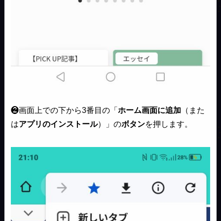
❷画面上での下から3番目の「
ホーム画面に追加
（また
は
アプリのインストール
）」の
ボタン
を押します。