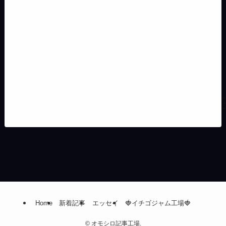
Home
新着記事
エッセイ
🍓イチゴジャム工場🍓
©
オモシロ記事工場.