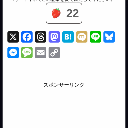
22
X
F
T
M
H
M
L
B
a
h
a
a
i
i
l
M
M
E
C
c
r
s
t
x
n
u
e
e
m
o
e
e
t
e
i
e
e
s
s
a
p
b
a
o
n
s
スポンサーリンク
s
s
i
y
o
d
d
a
k
e
a
l
L
o
s
o
y
n
g
i
k
n
g
e
n