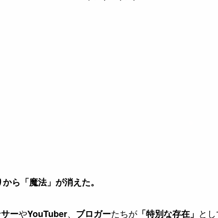
周りから「魔法」が消えた。
や
、
たちが
とし
ンサー
YouTuber
ブロガー
「特別な存在」