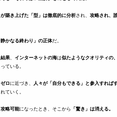
され、
ちが築き上げた「型」は徹底的に分析
攻略され、
だ。
「静かなる終わり」の正体
、
は
た結果
インターネットの海
似たようなクオリティの
えっている。
に近づき、
くゼロ
人々が「自分もできる」と参入すれば
まれていく。
になったとき、そこから
、攻略可能
「驚き」は消える。