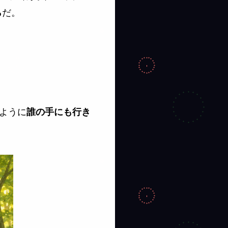
だ。
ら
のように
誰の手にも行き