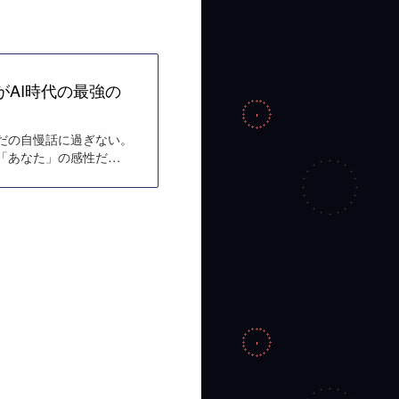
がAI時代の最強の
だの自慢話に過ぎない。
「あなた」の感性だ…