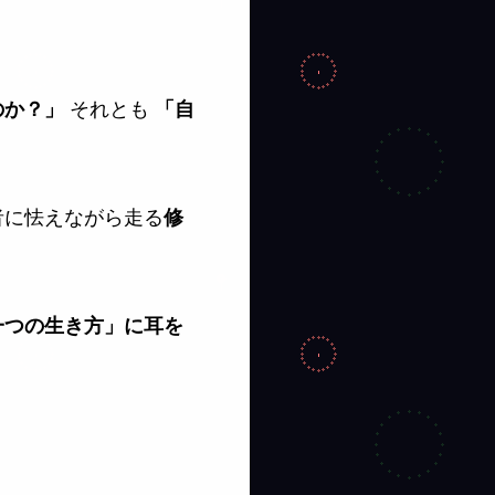
それとも
のか？」
「自
者に怯えながら走る
修
一つの生き方」に耳を