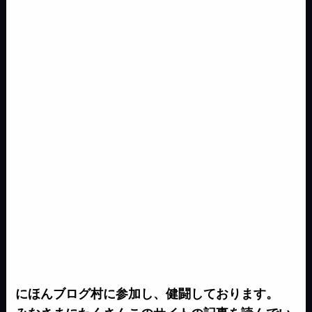
k
n
g
e
n
e
k
r
にほんブログ村に参加し、健闘しております。