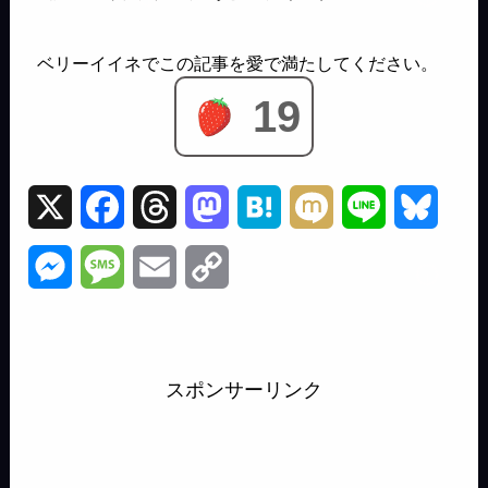
19
X
F
T
M
H
M
L
B
a
h
a
a
i
i
l
M
M
E
C
c
r
s
t
x
n
u
e
e
m
o
e
e
t
e
i
e
e
s
s
a
p
b
a
o
n
s
スポンサーリンク
s
s
i
y
o
d
d
a
k
e
a
l
L
o
s
o
y
n
g
i