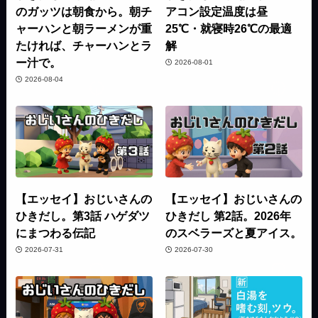
のガッツは朝食から。朝チ
アコン設定温度は昼
ャーハンと朝ラーメンが重
25℃・就寝時26℃の最適
たければ、チャーハンとラ
解
ー汁で。
2026-08-01
2026-08-04
【エッセイ】おじいさんの
【エッセイ】おじいさんの
ひきだし。第3話 ハゲダツ
ひきだし 第2話。2026年
にまつわる伝記
のスベラーズと夏アイス。
2026-07-31
2026-07-30