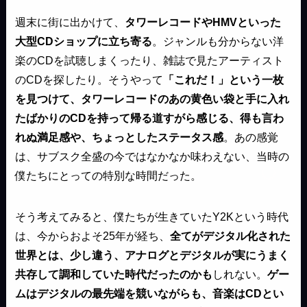
週末に街に出かけて、
タワーレコードやHMVといった
大型CDショップに立ち寄る
。ジャンルも分からない洋
楽のCDを試聴しまくったり、雑誌で見たアーティスト
のCDを探したり。そうやって
「これだ！」という一枚
を見つけて、タワーレコードのあの黄色い袋と手に入れ
たばかりのCDを持って帰る道すがら感じる、得も言わ
れぬ満足感や、ちょっとしたステータス感
。あの感覚
は、サブスク全盛の今ではなかなか味わえない、当時の
僕たちにとっての特別な時間だった。
そう考えてみると、僕たちが生きていたY2Kという時代
は、今からおよそ25年が経ち、
全てがデジタル化された
世界とは、少し違う、アナログとデジタルが実にうまく
共存して調和していた時代だったのかも
しれない。
ゲー
ムはデジタルの最先端を競いながらも、音楽はCDとい