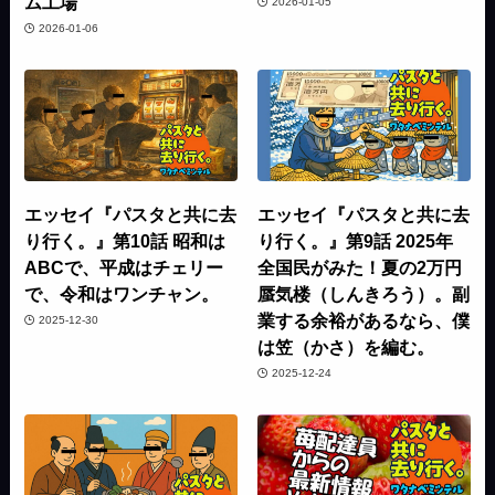
ム工場
2026-01-05
2026-01-06
エッセイ『パスタと共に去
エッセイ『パスタと共に去
り行く。』第10話 昭和は
り行く。』第9話 2025年
ABCで、平成はチェリー
全国民がみた！夏の2万円
で、令和はワンチャン。
蜃気楼（しんきろう）。副
業する余裕があるなら、僕
2025-12-30
は笠（かさ）を編む。
2025-12-24