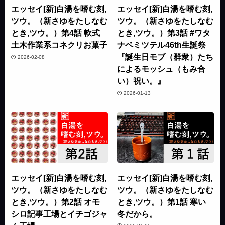
エッセイ[新]白湯を嗜む刻,
エッセイ[新]白湯を嗜む刻,
ツウ。（新さゆをたしなむ
ツウ。（新さゆをたしなむ
とき,ツウ。）第4話 軟式
とき,ツウ。）第3話 #ワタ
土木作業系コネクリお菓子
ナベミツテル46th生誕祭
『誕生日モブ（群衆）たち
2026-02-08
によるモッシュ（もみ合
い）祝い。』
2026-01-13
エッセイ[新]白湯を嗜む刻,
エッセイ[新]白湯を嗜む刻,
ツウ。（新さゆをたしなむ
ツウ。（新さゆをたしなむ
とき,ツウ。）第2話 オモ
とき,ツウ。）第1話 寒い
シロ記事工場とイチゴジャ
冬だから。