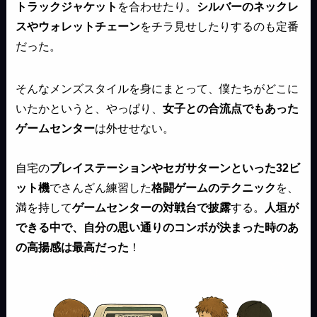
トラックジャケット
を合わせたり。
シルバーのネックレ
スやウォレットチェーン
をチラ見せしたりするのも定番
だった。
そんなメンズスタイルを身にまとって、僕たちがどこに
いたかというと、やっぱり、
女子との合流点でもあった
ゲームセンター
は外せせない。
自宅の
プレイステーションやセガサターンといった32ビ
ット機
でさんざん練習した
格闘ゲームのテクニック
を、
満を持して
ゲームセンターの対戦台で披露
する。
人垣が
できる中で、自分の思い通りのコンボが決まった時のあ
の高揚感は最高だった
！