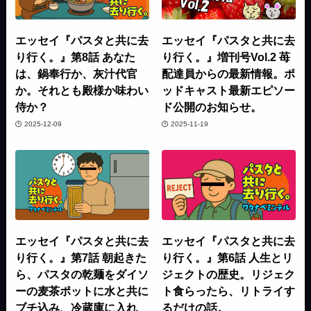
エッセイ『パスタと共に去
エッセイ『パスタと共に去
り行く。』第8話 あなた
り行く。』増刊号Vol.2 苺
は、鍋奉行か、灰汁代官
配達員からの最新情報。ポ
か。それとも殿様か味わい
ッドキャスト最新エピソー
侍か？
ド公開のお知らせ。
2025-12-09
2025-11-19
エッセイ『パスタと共に去
エッセイ『パスタと共に去
り行く。』第7話 朝起きた
り行く。』第6話 人生とリ
ら、パスタの乾麺をダイソ
ジェクトの歴史。リジェク
ーの麦茶ポットに水と共に
ト食らったら、リトライす
ブチ込み、冷蔵庫に入れ
るだけの話。