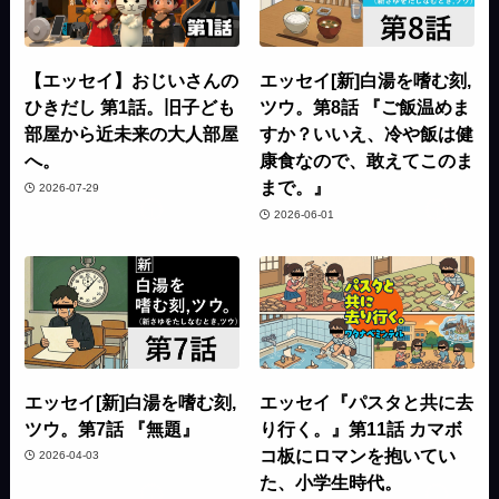
【エッセイ】おじいさんの
エッセイ[新]白湯を嗜む刻,
ひきだし 第1話。旧子ども
ツウ。第8話 『ご飯温めま
部屋から近未来の大人部屋
すか？いいえ、冷や飯は健
へ。
康食なので、敢えてこのま
まで。』
2026-07-29
2026-06-01
エッセイ[新]白湯を嗜む刻,
エッセイ『パスタと共に去
ツウ。第7話 『無題』
り行く。』第11話 カマボ
コ板にロマンを抱いてい
2026-04-03
た、小学生時代。