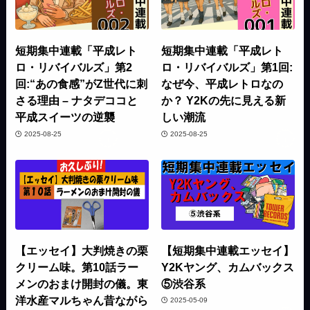
短期集中連載「平成レト
短期集中連載「平成レト
ロ・リバイバルズ」第2
ロ・リバイバルズ」第1回:
回:“あの食感”がZ世代に刺
なぜ今、平成レトロなの
さる理由 – ナタデココと
か？ Y2Kの先に見える新
平成スイーツの逆襲
しい潮流
2025-08-25
2025-08-25
【エッセイ】大判焼きの栗
【短期集中連載エッセイ】
クリーム味。第10話ラー
Y2Kヤング、カムバックス
メンのおまけ開封の儀。東
⑤渋谷系
洋水産マルちゃん昔ながら
2025-05-09