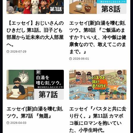
【エッセイ】おじいさんの
エッセイ[新]白湯を嗜む刻,
ひきだし 第1話。旧子ども
ツウ。第8話 『ご飯温めま
部屋から近未来の大人部屋
すか？いいえ、冷や飯は健
へ。
康食なので、敢えてこのま
まで。』
2026-07-29
2026-06-01
エッセイ[新]白湯を嗜む刻,
エッセイ『パスタと共に去
ツウ。第7話 『無題』
り行く。』第11話 カマボ
コ板にロマンを抱いてい
2026-04-03
た、小学生時代。