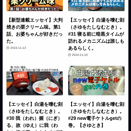
【新型連載エッセイ】大判
【エッセイ】白湯を嗜む刻
焼きの栗クリーム味。第1
（さゆをたしなむとき）。
話、お婆ちゃんが好きだっ
#31 寝る前に暗黒タイムが
た。
訪れるメカニズムは誰しも
あるらしく。
2024-11-13
2024-11-10
【エッセイ】白湯を嗜む刻
【エッセイ】白湯を嗜む刻
（さゆをたしなむとき）。
（さゆをたしなむとき）。
#30 我（われ）握（にぎ）
#29 new電子ケトルgetの
る、故（ゆえ）に我（わ
巻。【さゆとき】