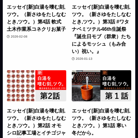
エッセイ[新]白湯を嗜む刻,
エッセイ[新]白湯を嗜む刻,
ツウ。（新さゆをたしなむ
ツウ。（新さゆをたしなむ
とき,ツウ。）第4話 軟式
とき,ツウ。）第3話 #ワタ
土木作業系コネクリお菓子
ナベミツテル46th生誕祭
『誕生日モブ（群衆）たち
2026-02-08
によるモッシュ（もみ合
い）祝い。』
2026-01-13
エッセイ[新]白湯を嗜む刻,
エッセイ[新]白湯を嗜む刻,
ツウ。（新さゆをたしなむ
ツウ。（新さゆをたしなむ
とき,ツウ。）第2話 オモ
とき,ツウ。）第1話 寒い
シロ記事工場とイチゴジャ
冬だから。