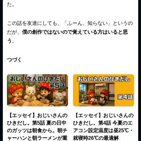
た。
この話を友達にしても、「ふーん、知らない」というの
だが、
僕の創作ではないので覚えている方はいると思
う
。
つづく
【エッセイ】おじいさんの
【エッセイ】おじいさんの
ひきだし。第5話 夏の日中
ひきだし。第4話 今夏のエ
のガッツは朝食から。朝チ
アコン設定温度は昼25℃・
ャーハンと朝ラーメンが重
就寝時26℃の最適解