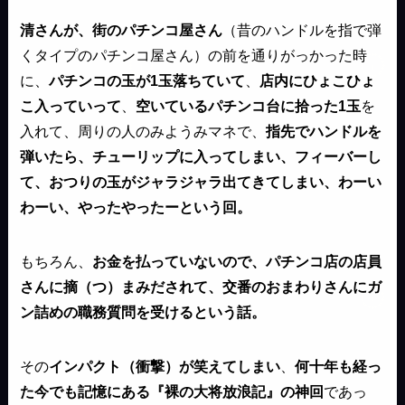
清さんが、街のパチンコ屋さん
（昔のハンドルを指で弾
くタイプのパチンコ屋さん）の前を通りがっかった時
に、
パチンコの玉が1玉落ちていて
、
店内にひょこひょ
こ入っていって
、
空いているパチンコ台に拾った1玉
を
入れて、周りの人のみようみマネで、
指先でハンドルを
弾いたら、チューリップに入ってしまい、フィーバーし
て、おつりの玉がジャラジャラ出てきてしまい、わーい
わーい、やったやったーという回。
もちろん、
お金を払っていないので、パチンコ店の店員
さんに摘（つ）まみだされて、交番のおまわりさんにガ
ン詰めの職務質問を受けるという話。
その
インパクト（衝撃）が笑えてしまい
、
何十年も経っ
た今でも記憶にある『裸の大将放浪記』の神回
であっ