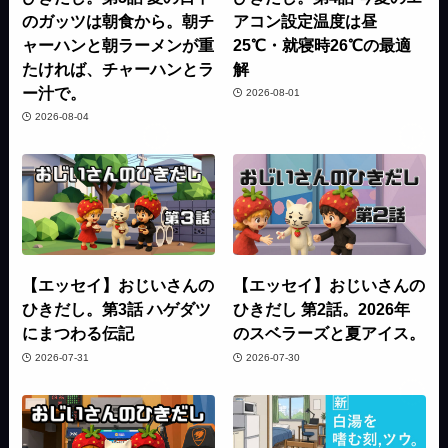
のガッツは朝食から。朝チ
アコン設定温度は昼
ャーハンと朝ラーメンが重
25℃・就寝時26℃の最適
たければ、チャーハンとラ
解
ー汁で。
2026-08-01
2026-08-04
【エッセイ】おじいさんの
【エッセイ】おじいさんの
ひきだし。第3話 ハゲダツ
ひきだし 第2話。2026年
にまつわる伝記
のスベラーズと夏アイス。
2026-07-31
2026-07-30