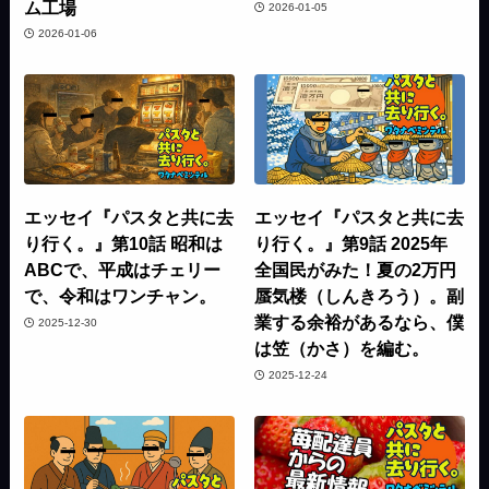
ム工場
2026-01-05
2026-01-06
エッセイ『パスタと共に去
エッセイ『パスタと共に去
り行く。』第10話 昭和は
り行く。』第9話 2025年
ABCで、平成はチェリー
全国民がみた！夏の2万円
で、令和はワンチャン。
蜃気楼（しんきろう）。副
業する余裕があるなら、僕
2025-12-30
は笠（かさ）を編む。
2025-12-24