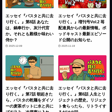
エッセイ『パスタと共に去
エッセイ『パスタと共に去
り行く。』第8話 あなた
り行く。』増刊号Vol.2 苺
は、鍋奉行か、灰汁代官
配達員からの最新情報。ポ
か。それとも殿様か味わい
ッドキャスト最新エピソー
侍か？
ド公開のお知らせ。
2025-12-09
2025-11-19
エッセイ『パスタと共に去
エッセイ『パスタと共に去
り行く。』第7話 朝起きた
り行く。』第6話 人生とリ
ら、パスタの乾麺をダイソ
ジェクトの歴史。リジェク
ーの麦茶ポットに水と共に
ト食らったら、リトライす
ブチ込み、冷蔵庫に入れ
るだけの話。