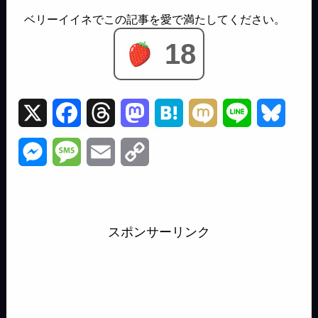
18
X
F
T
M
H
M
L
B
a
h
a
a
i
i
l
M
M
E
C
c
r
s
t
x
n
u
e
e
m
o
e
e
t
e
i
e
e
s
s
a
p
b
a
o
n
s
スポンサーリンク
s
s
i
y
o
d
d
a
k
e
a
l
L
o
s
o
y
n
g
i
k
n