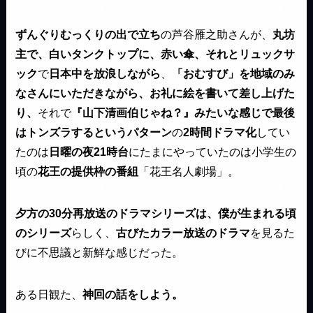
ずんぐりむっくりの出で立ち
の芦谷雁之助さんが、
丸坊
主で、白いタンクトップに、赤い傘、それとリュックサ
ック
で
日本中を放浪しながら
、
「おむすび」を地域のみ
なさんにいただきながら、お礼に絵を書いて差し上げた
り、
それで
『山下清画伯じゃね？』みたいな感じで最後
はトンズラするというパターン
の
2時間ドラマ化
してい
たのは
日曜の夜21時台
にたまにやっていたのは小学生の
頃の
花王の提供枠の番組
「花王名人劇場」。
夕方の30分再放送のドラマシリーズは、僕が生まれる頃
のシリーズ
らしく、
古びたカラー放送のドラマ
を見るた
びに不思議と新鮮な感じだった。
ある日観た、
神回の話をしよう。