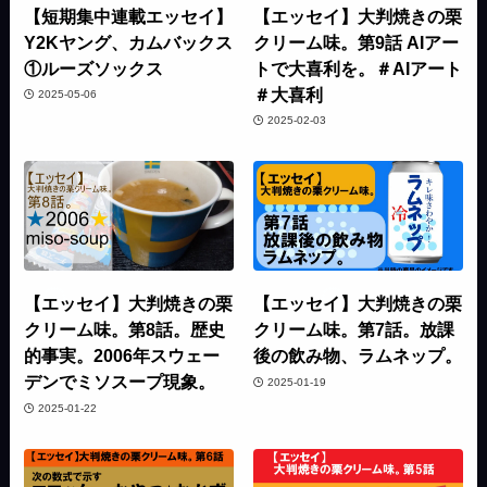
【短期集中連載エッセイ】
【エッセイ】大判焼きの栗
Y2Kヤング、カムバックス
クリーム味。第9話 AIアー
①ルーズソックス
トで大喜利を。＃AIアート
＃大喜利
2025-05-06
2025-02-03
【エッセイ】大判焼きの栗
【エッセイ】大判焼きの栗
クリーム味。第8話。歴史
クリーム味。第7話。放課
的事実。2006年スウェー
後の飲み物、ラムネップ。
デンでミソスープ現象。
2025-01-19
2025-01-22