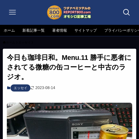
ホーム
新着記事一覧
著者情報
サイトマップ
プライバシーポリシ
ホーム
エッセイ
今日も珈琲日和。Menu.11 勝手に悪者に
されてる微糖の缶コーヒーと中古のラ
ジオ。
2023-08-14
エッセイ