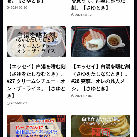
巻。【さゆとき】
を貰って、部屋に飾った
刻。【さゆとき】
2024-09-10
2024-08-12
【エッセイ】白湯を嗜む刻
【エッセイ】白湯を嗜む刻
（さゆをたしなむとき）。
（さゆをたしなむとき）。
#27 クリームシチュー・オ
#26 突撃、オレの凡人メ
ン・ザ・ライス。【さゆと
シ。【さゆとき】
き】
2024-07-04
2024-08-03