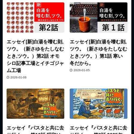
エッセイ[新]白湯を嗜む刻,
エッセイ[新]白湯を嗜む刻,
ツウ。（新さゆをたしなむ
ツウ。（新さゆをたしなむ
とき,ツウ。）第2話 オモ
とき,ツウ。）第1話 寒い
シロ記事工場とイチゴジャ
冬だから。
ム工場
2026-01-05
2026-01-06
エッセイ『パスタと共に去
エッセイ『パスタと共に去