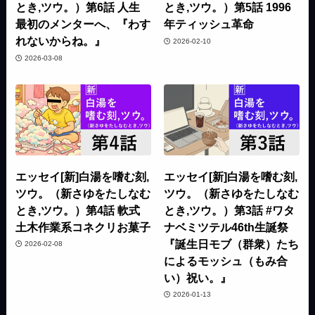
とき,ツウ。）第6話 人生
とき,ツウ。）第5話 1996
最初のメンターへ、『わす
年ティッシュ革命
れないからね。』
2026-02-10
2026-03-08
エッセイ[新]白湯を嗜む刻,
エッセイ[新]白湯を嗜む刻,
ツウ。（新さゆをたしなむ
ツウ。（新さゆをたしなむ
とき,ツウ。）第4話 軟式
とき,ツウ。）第3話 #ワタ
土木作業系コネクリお菓子
ナベミツテル46th生誕祭
『誕生日モブ（群衆）たち
2026-02-08
によるモッシュ（もみ合
い）祝い。』
2026-01-13