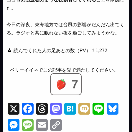
た。
今日の深夜、東海地方では台風の影響がだんだん出てく
る。ラジオと共に眠れない夜を過ごしてみようかな。
読んでくれた人の足あとの数（PV） ⤴
1,272
7
X
F
T
M
H
M
L
B
a
h
a
a
i
i
l
M
M
E
C