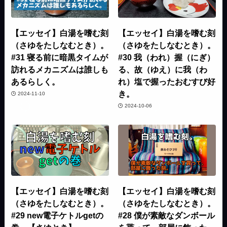
【エッセイ】白湯を嗜む刻
【エッセイ】白湯を嗜む刻
（さゆをたしなむとき）。
（さゆをたしなむとき）。
#31 寝る前に暗黒タイムが
#30 我（われ）握（にぎ）
訪れるメカニズムは誰しも
る、故（ゆえ）に我（わ
あるらしく。
れ）塩で握ったおむすび好
き。
2024-11-10
2024-10-06
【エッセイ】白湯を嗜む刻
【エッセイ】白湯を嗜む刻
（さゆをたしなむとき）。
（さゆをたしなむとき）。
#29 new電子ケトルgetの
#28 僕が素敵なダンボール