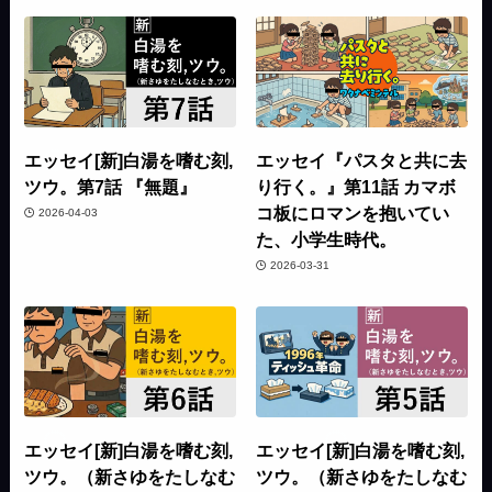
エッセイ[新]白湯を嗜む刻,
エッセイ『パスタと共に去
ツウ。第7話 『無題』
り行く。』第11話 カマボ
コ板にロマンを抱いてい
2026-04-03
た、小学生時代。
2026-03-31
エッセイ[新]白湯を嗜む刻,
エッセイ[新]白湯を嗜む刻,
ツウ。（新さゆをたしなむ
ツウ。（新さゆをたしなむ