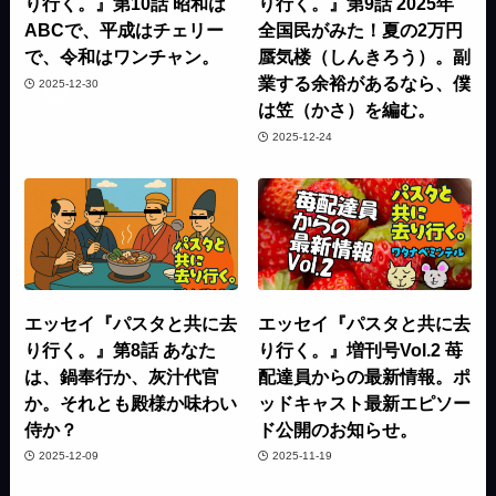
り行く。』第10話 昭和は
り行く。』第9話 2025年
ABCで、平成はチェリー
全国民がみた！夏の2万円
で、令和はワンチャン。
蜃気楼（しんきろう）。副
業する余裕があるなら、僕
2025-12-30
は笠（かさ）を編む。
2025-12-24
エッセイ『パスタと共に去
エッセイ『パスタと共に去
り行く。』第8話 あなた
り行く。』増刊号Vol.2 苺
は、鍋奉行か、灰汁代官
配達員からの最新情報。ポ
か。それとも殿様か味わい
ッドキャスト最新エピソー
侍か？
ド公開のお知らせ。
2025-12-09
2025-11-19