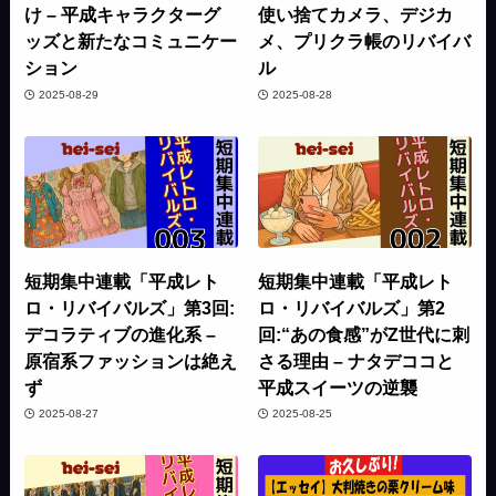
け – 平成キャラクターグ
使い捨てカメラ、デジカ
ッズと新たなコミュニケー
メ、プリクラ帳のリバイバ
ション
ル
2025-08-29
2025-08-28
短期集中連載「平成レト
短期集中連載「平成レト
ロ・リバイバルズ」第3回:
ロ・リバイバルズ」第2
デコラティブの進化系 –
回:“あの食感”がZ世代に刺
原宿系ファッションは絶え
さる理由 – ナタデココと
ず
平成スイーツの逆襲
2025-08-27
2025-08-25