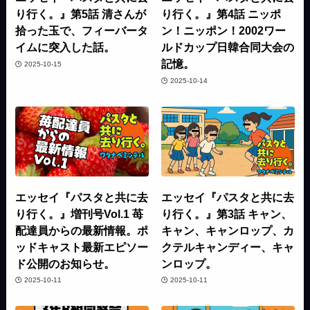
り行く。』第5話 清さんが
り行く。』第4話 ニッポ
拾った玉で、フィーバータ
ン！ニッポン！2002ワー
イムに突入した話。
ルドカップ日韓合同大会の
記憶。
2025-10-15
2025-10-14
エッセイ『パスタと共に去
エッセイ『パスタと共に去
り行く。』増刊号Vol.1 苺
り行く。』第3話 キャン、
配達員からの最新情報。ポ
キャン、キャンロップ、カ
ッドキャスト最新エピソー
クテルキャンディー、キャ
ド公開のお知らせ。
ンロップ。
2025-10-11
2025-10-11