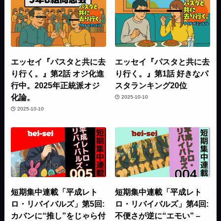
エッセイ『パスタと共に去
エッセイ『パスタと共に去
り行く。』第2話 オジ化進
り行く。』第1話 好きなパ
行中。2025年正統派オジ
スタランキング20位
化論。
2025-10-10
2025-10-10
短期集中連載「平成レト
短期集中連載「平成レト
ロ・リバイバルズ」第5回:
ロ・リバイバルズ」第4回:
カバンに“推し”をじゃら付
不便さが逆に“エモい” –