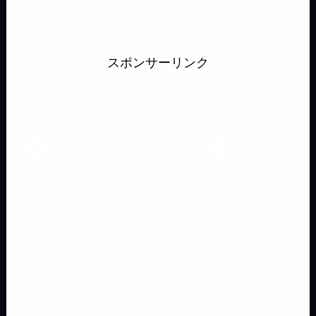
c
r
s
t
x
n
u
e
e
m
o
e
e
t
e
i
e
e
s
s
a
p
b
a
o
n
s
スポンサーリンク
s
s
i
y
o
d
d
a
k
e
a
l
L
o
s
o
y
n
g
i
k
n
g
e
n
e
k
r