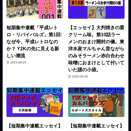
短期集中連載「平成レト
【エッセイ】大判焼きの栗
ロ・リバイバルズ」第1回:
クリーム味。第10話ラー
なぜ今、平成レトロなの
メンのおまけ開封の儀。東
か？ Y2Kの先に見える新
洋水産マルちゃん昔ながら
しい潮流
のみそラーメン赤白合わせ
味噌におまけとして付いて
2025-08-25
いた謎の小袋。
2025-05-29
【短期集中連載エッセイ】
【短期集中連載エッセイ】