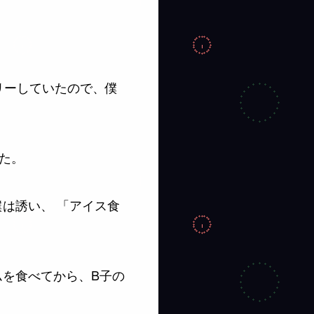
リーしていたので、僕
た。
は誘い、 「アイス食
を食べてから、B子の