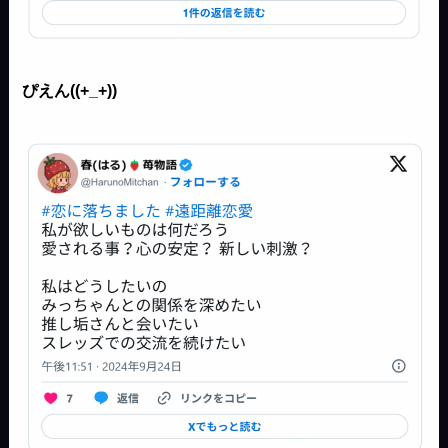
ぴえん((+_+))