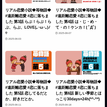
リアル恋愛小説🍓苺物語🍓
リアル恋愛小説🍓苺物語🍓
#遠距離恋愛 #恋に落ちま
#遠距離恋愛 #恋に落ちま
した 第3話 らぶ！らぶ！ら
した 第4話 は・じ・め・
ぶ、らぶ、LOVE(｡･ω･｡)ﾉ
て・の！ケンカ！( ﾟДﾟ)
♡
2025-06-07
2025-06-03
リアル恋愛小説🍓苺物語🍓
リアル恋愛小説🍓苺物語🍓
#遠距離恋愛 #恋に落ちま
#遠距離恋愛 #恋に落ちま
した 第5話 恋してるだと
した 第6話 新しい季節とほ
か、好きだとか。
っこり30days×24h(*^-^*)
2025-06-11
2025-06-18