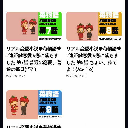
リアル恋愛小説🍓苺物語🍓
リアル恋愛小説🍓苺物語🍓
#遠距離恋愛 #恋に落ちま
#遠距離恋愛 #恋に落ちま
した 第7話 普通の恋愛、普
した 第8話 ちょい、待て
通の毎日(*’▽’)
よ！(ﾉω·｀o)
2025-06-26
2025-07-09
リアル恋愛小説🍓苺物語🍓