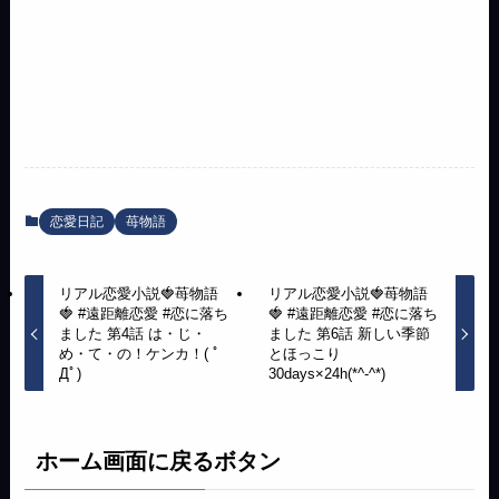
恋愛日記
苺物語
リアル恋愛小説🍓苺物語
リアル恋愛小説🍓苺物語
🍓 #遠距離恋愛 #恋に落ち
🍓 #遠距離恋愛 #恋に落ち
ました 第4話 は・じ・
ました 第6話 新しい季節
め・て・の！ケンカ！( ﾟ
とほっこり
Дﾟ)
30days×24h(*^-^*)
ホーム画面に戻るボタン