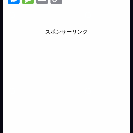
c
r
s
t
x
n
u
e
e
m
o
e
e
t
e
i
e
e
s
s
a
p
b
a
o
n
s
スポンサーリンク
s
s
i
y
o
d
d
a
k
e
a
l
L
o
s
o
y
n
g
i
k
n
g
e
n
e
k
r