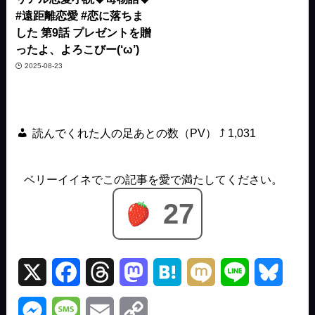
#遠距離恋愛 #恋に落ちま
した 第9話 プレゼントを贈
ったよ、よろこびー(‘ω’)
2025-08-23
読んでくれた人の足あとの数（PV） ⤴
1,031
27
X
F
T
M
H
M
L
B
a
h
a
a
i
i
l
M
M
E
C