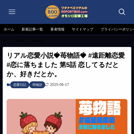
ホーム
新着記事一覧
著者情報
サイトマップ
プライバシーポリシ
ホーム
恋愛日記
苺物語
リアル恋愛小説🍓苺物語🍓 #遠距離恋愛
#恋に落ちました 第5話 恋してるだと
か、好きだとか。
2025-06-17
恋愛日記
苺物語