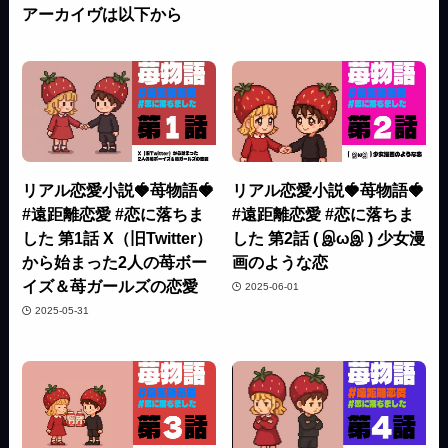
アーカイヴは以下から
リアル恋愛小説🍓苺物語🍓
リアル恋愛小説🍓苺物語🍓
#遠距離恋愛 #恋に落ちま
#遠距離恋愛 #恋に落ちま
した 第1話 X（旧Twitter）
した 第2話 ( இωஇ ) 少女漫
から始まった2人の苺ボー
画のような恋
イズ＆苺ガールズの恋愛
2025-06-01
2025-05-31