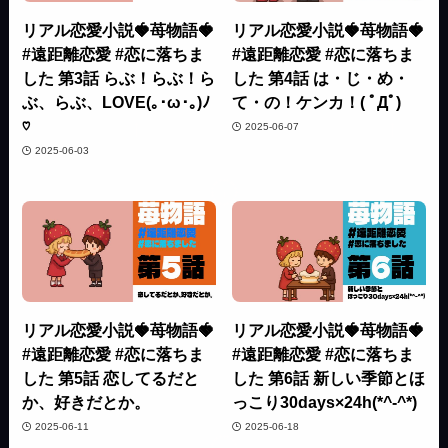
リアル恋愛小説🍓苺物語🍓
リアル恋愛小説🍓苺物語🍓
#遠距離恋愛 #恋に落ちま
#遠距離恋愛 #恋に落ちま
した 第3話 らぶ！らぶ！ら
した 第4話 は・じ・め・
ぶ、らぶ、LOVE(｡･ω･｡)ﾉ
て・の！ケンカ！( ﾟДﾟ)
♡
2025-06-07
2025-06-03
リアル恋愛小説🍓苺物語🍓
リアル恋愛小説🍓苺物語🍓
#遠距離恋愛 #恋に落ちま
#遠距離恋愛 #恋に落ちま
した 第5話 恋してるだと
した 第6話 新しい季節とほ
か、好きだとか。
っこり30days×24h(*^-^*)
2025-06-11
2025-06-18