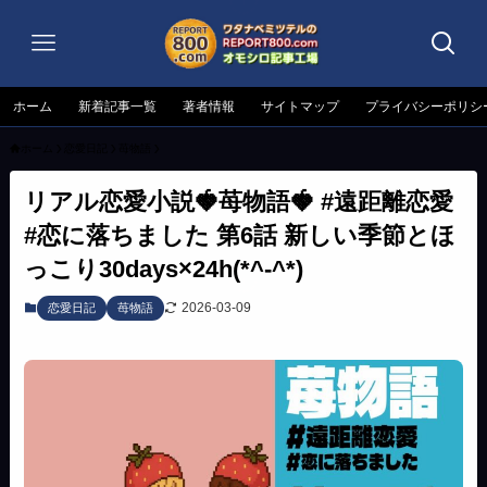
ホーム
新着記事一覧
著者情報
サイトマップ
プライバシーポリシ
ホーム
恋愛日記
苺物語
リアル恋愛小説🍓苺物語🍓 #遠距離恋愛
#恋に落ちました 第6話 新しい季節とほ
っこり30days×24h(*^-^*)
2026-03-09
恋愛日記
苺物語