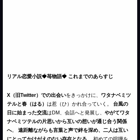
リアル恋愛小説🍓苺物語🍓 これまでのあらすじ
X（旧Twitter）での出会い
をきっかけに、
ワタナベミツ
テルと春（はる）
は惹（ひ）かれ合っていく。
台風の
日に始まった交流
はDM、会話へと発展し、
やがてワタ
ナベミツテルの片思いから互いの想いが通じ合う関係
へ
。
遠距離ながらも言葉と声で絆を深め、二人は互い
にとってかけがえのない存在となる
。 初めての喧嘩を