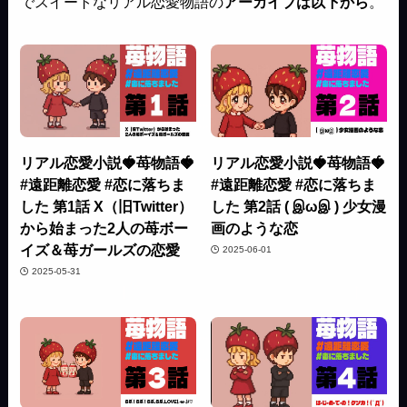
でスイートなリアル恋愛物語の
アーカイブは以下から
。
リアル恋愛小説🍓苺物語🍓
リアル恋愛小説🍓苺物語🍓
#遠距離恋愛 #恋に落ちま
#遠距離恋愛 #恋に落ちま
した 第1話 X（旧Twitter）
した 第2話 ( இωஇ ) 少女漫
から始まった2人の苺ボー
画のような恋
イズ＆苺ガールズの恋愛
2025-06-01
2025-05-31