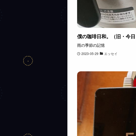
僕の珈琲日和。（旧・今日も
雨の季節の記憶
2023-05-29
エッセイ