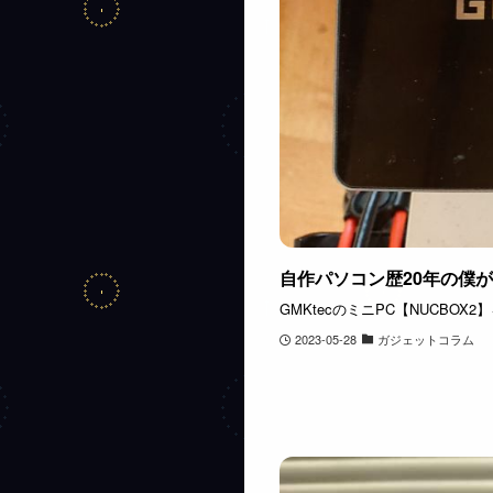
自作パソコン歴20年の僕
GMKtecのミニPC【NUCBO
2023-05-28
ガジェットコラム