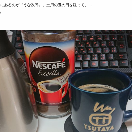
にあるのが『うな次郎』。土用の丑の日を狙って、...
ポ