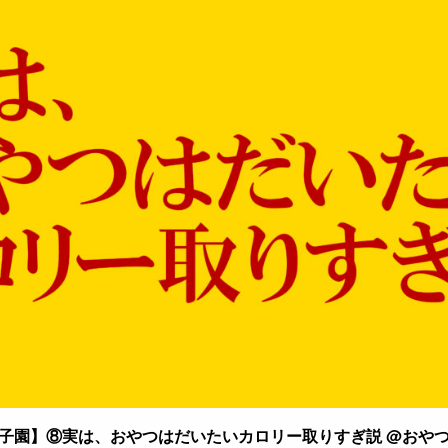
子園】⑧実は、おやつはだいたいカロリー取りすぎ説 @おや