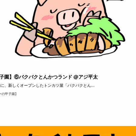
子園】⑥バクバクとんかつランド @アジ平太
に、新しくオープンしたトンカツ屋「バクバクとん...
ーの甲子園】