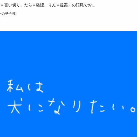
＝言い切り、だら＝確認、りん＝提案）の語尾でお...
ーの甲子園】