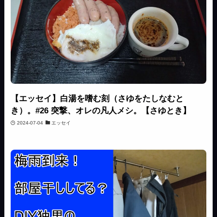
【エッセイ】白湯を嗜む刻（さゆをたしなむと
き）。#26 突撃、オレの凡人メシ。【さゆとき】
2024-07-04
エッセイ