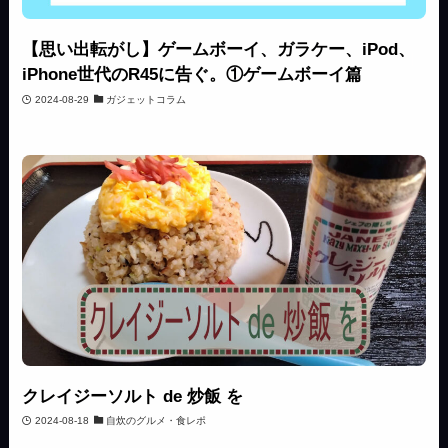
【思い出転がし】ゲームボーイ、ガラケー、iPod、
iPhone世代のR45に告ぐ。①ゲームボーイ篇
2024-08-29
ガジェットコラム
クレイジーソルト de 炒飯 を
2024-08-18
自炊のグルメ・食レポ