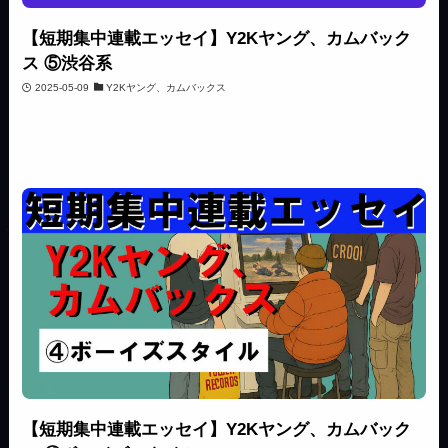
【短期集中連載エッセイ】Y2Kヤング、カムバック
ス ⑤渋谷系
2025-05-09
Y2Kヤング、カムバックス
【短期集中連載エッセイ】Y2Kヤング、カムバック