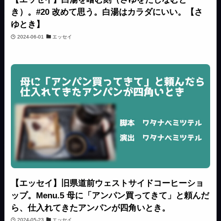
き）。#20 改めて思う。白湯はカラダにいい。【さ
ゆとき】
2024-06-01
エッセイ
【エッセイ】旧県道前ウェストサイドコーヒーショ
ップ。Menu.5 母に「アンパン買ってきて」と頼んだ
ら、仕入れてきたアンパンが四角いとき。
2024-05-23
エッセイ