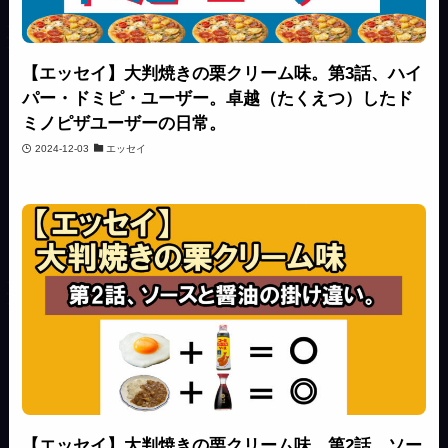
【エッセイ】大判焼きの栗クリーム味。第3話、ハイ
パー・ドミピ・ユーザー。卓越（たくえつ）したド
ミノピザユーザーの日常。
2024-12-03
エッセイ
【エッセイ】大判焼きの栗クリーム味。第2話、ソー