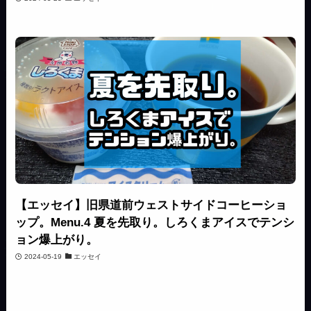
【エッセイ】旧県道前ウェストサイドコーヒーショ
ップ。Menu.4 夏を先取り。しろくまアイスでテンシ
ョン爆上がり。
2024-05-19
エッセイ