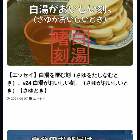
【エッセイ】白湯を嗜む刻（さゆをたしなむと
き）。#24 白湯がおいしい刻。（さゆがおいしいと
き）【さゆとき】
2024-06-07
エッセイ