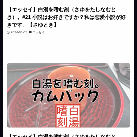
【エッセイ】白湯を嗜む刻（さゆをたしなむと
き）。#21 小説はお好きですか？私は恋愛小説が好
きです。【さゆとき】
2024-06-05
エッセイ
【エッセイ】白湯を嗜む刻（さゆをたしなむと