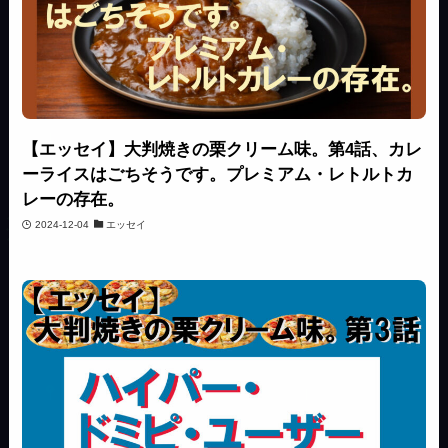
【エッセイ】大判焼きの栗クリーム味。第4話、カレ
ーライスはごちそうです。プレミアム・レトルトカ
レーの存在。
2024-12-04
エッセイ