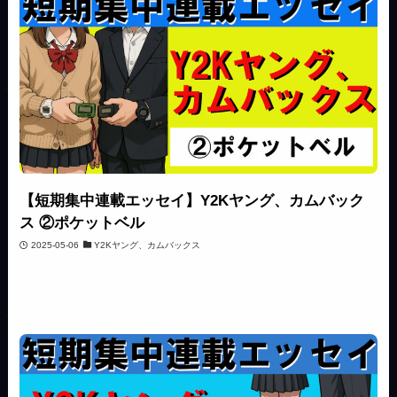
【短期集中連載エッセイ】Y2Kヤング、カムバック
ス ②ポケットベル
2025-05-06
Y2Kヤング、カムバックス