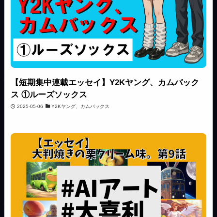
【短期集中連載エッセイ】Y2Kヤング、カムバック
ス ①ルーズソックス
2025-05-06
Y2Kヤング、カムバックス