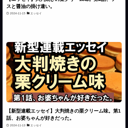
スと醤油の掛け違い。
2024-11-15
エッセイ
【新型連載エッセイ】大判焼きの栗クリーム味。第1
話、お婆ちゃんが好きだった。
2024-11-13
エッセイ