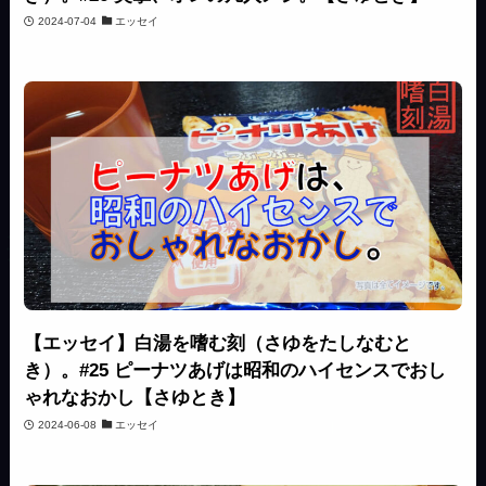
2024-07-04
エッセイ
【エッセイ】白湯を嗜む刻（さゆをたしなむと
き）。#25 ピーナツあげは昭和のハイセンスでおし
ゃれなおかし【さゆとき】
2024-06-08
エッセイ